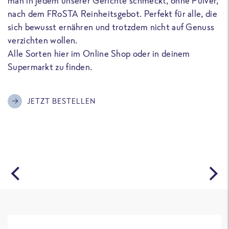
man in jedem unserer Gerichte schmeckt, ohne Pulver,
u
nach dem FRoSTA Reinheitsgebot. Perfekt für alle, die
F
sich bewusst ernähren und trotzdem nicht auf Genuss
a
verzichten wollen.
D
Alle Sorten hier im Online Shop oder in deinem
T
Supermarkt zu finden.
o
G
m
JETZT BESTELLEN
A