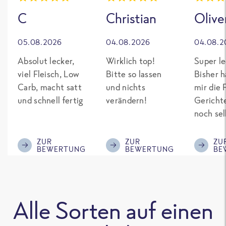
C
Christian
Olive
05.08.2026
04.08.2026
04.08.2
Absolut lecker,
Wirklich top!
Super le
viel Fleisch, Low
Bitte so lassen
Bisher h
Carb, macht satt
und nichts
mir die 
und schnell fertig
verändern!
Gericht
noch sel
gepimpt
Eiweiß. 
ZUR
ZUR
ZU
BEWERTUNG
BEWERTUNG
BE
was fert
nicht so
teuer wi
Mitbewe
Alle Sorten auf einen
Bitte be