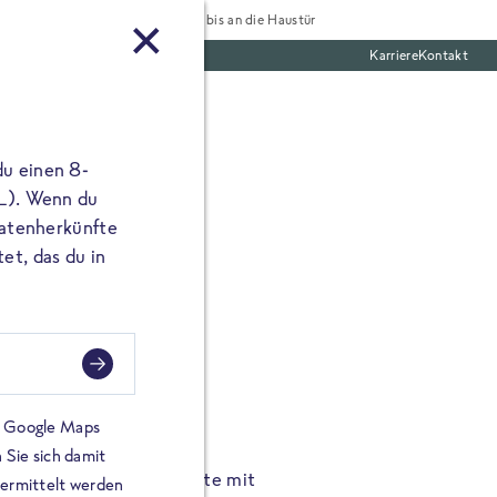
Tiefgekühlt bis an die Haustür
Karriere
Kontakt
te Boxen
du einen 8-
 L). Wenn du
utatenherkünfte
et, das du in
FROSTA À LA CARTE
n.
Hochgenus
tze.
Hause.
on Google Maps
 Sie sich damit
TA High Protein Gerichte mit
Unsere neuen FRoSTA à la
bermittelt werden