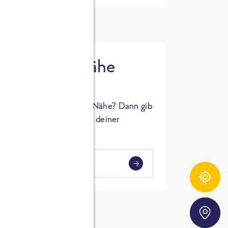
 in deiner Nähe
oSTA Produkt in deiner Nähe? Dann gib
hl ein und Supermärkte in deiner
gezeigt.
i
en
Zutatentracker
Storefinder