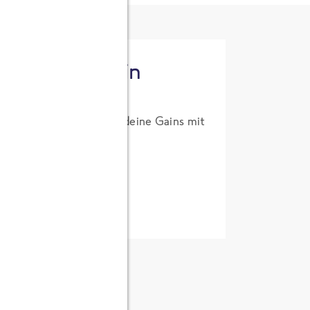
tzt High Protein
um Probierpreis. Hol dir deine Gains mit