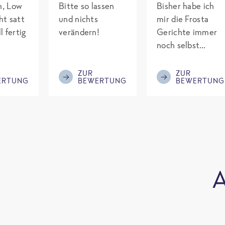
ch, Low
Bitte so lassen
Bisher habe ich
ht satt
und nichts
mir die Frosta
l fertig
verändern!
Gerichte immer
noch selbst
gepimpt mit
Eiweiß. Endlich
ZUR
ZUR
ERTUNG
BEWERTUNG
BEWERTUNG
was fertiges und
nicht so brutal
teuer wie die
Mitbewerber!
Bitte behalten!
A