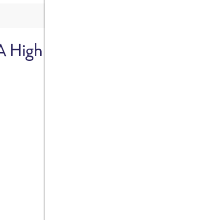
A High
Sicher dir je
Ab sofort gibts die Box z
10%.
Jetzt bestellen