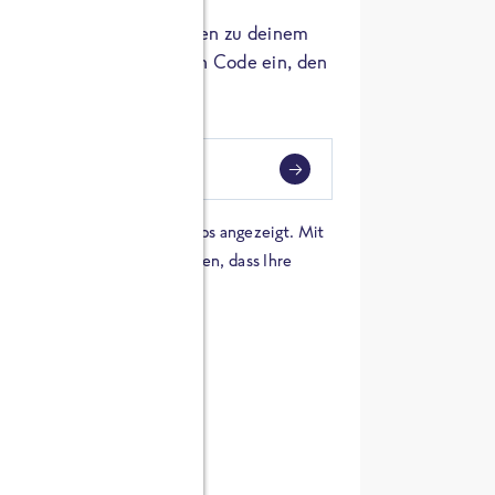
er die Herkunft der Zutaten zu deinem
 einfach den 8-stelligen Code ein, den
ndest.
i
eben
 einer Karte von Google Maps angezeigt. Mit
n Sie sich damit einverstanden, dass Ihre
 werden und dass Sie die
en haben.
E ZUTATEN