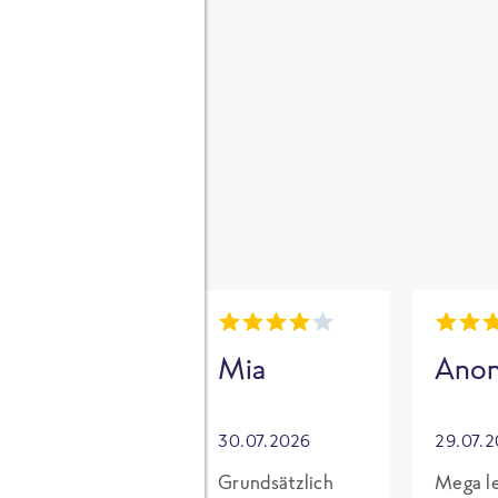
gen
i
Mia
Mia
Ano
30.07.2026
30.07.2026
29.07.
Für mich mit
Grundsätzlich
Mega le