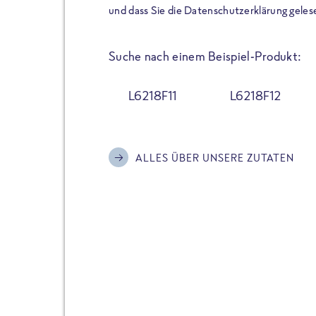
der Extraportion Eiweiß: Bis
und dass Sie die Datenschutzerklärung geles
Zubereitung. Hochwertige Zu
Gerichte schmeckt, ohne P
Suche nach einem Beispiel-Produkt:
Reinheitsgebot. Perfekt für 
und trotzdem nicht auf Genu
L6218F11
L6218F12
Alle Sorten hier im Online 
zu finden.
ALLES ÜBER UNSERE ZUTATEN
JETZT BESTELLEN