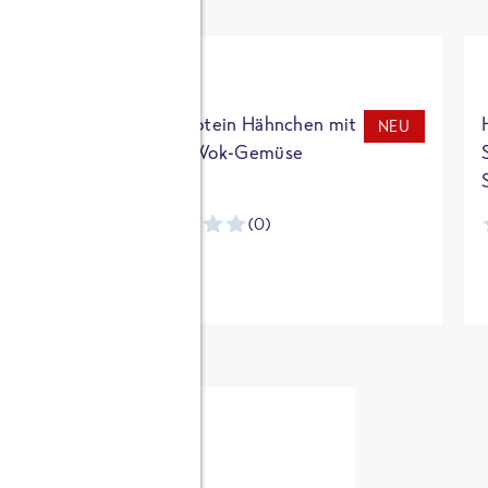
t
High Protein Hähnchen mit
NEU
NEU
Reis & Wok-Gemüse
(0)
ntracker