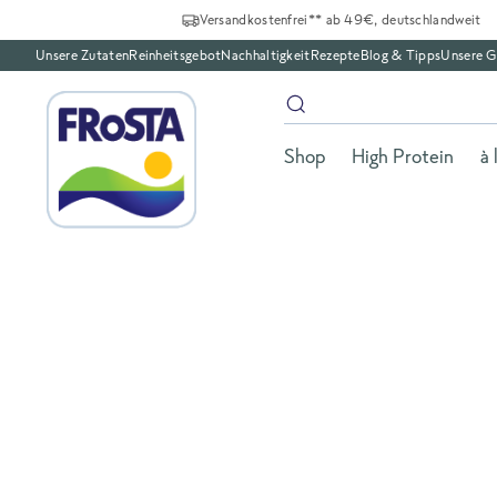
Versandkostenfrei** ab 49€, deutschlandweit
Unsere Zutaten
Reinheitsgebot
Nachhaltigkeit
Rezepte
Blog & Tipps
Unsere G
Shop
High Protein
à 