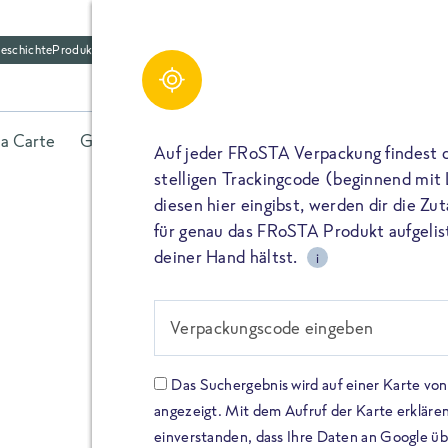
eschichte
Produktfriedhof
la Carte
Gerichte
Fisch
Gemüse
Kräuter
Belieb
Auf jeder FRoSTA Verpackung findest 
stelligen Trackingcode (beginnend mit
diesen hier eingibst, werden dir die Z
für genau das FRoSTA Produkt aufgelist
deiner Hand hältst.
i
FROSTA HIGH PROTEIN
Viel Protei
Verpackungscode eingeben
Keine Zusä
Das Suchergebnis wird auf einer Karte v
angezeigt. Mit dem Aufruf der Karte erklären
Entdecke unsere neuen FRoS
einverstanden, dass Ihre Daten an Google ü