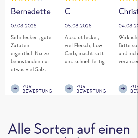
Bernadette
C
Chris
07.08.2026
05.08.2026
04.08.2
Sehr lecker , gute
Absolut lecker,
Wirklich
Zutaten
viel Fleisch, Low
Bitte so
eigentlich Nix zu
Carb, macht satt
und nich
beanstanden nur
und schnell fertig
verände
etwas viel Salz.
ZUR
ZUR
ZU
BEWERTUNG
BEWERTUNG
BE
Alle Sorten auf einen