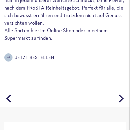
man in jedem unserer Gerichte schmeckt, ohne Pulver,
u
nach dem FRoSTA Reinheitsgebot. Perfekt für alle, die
F
sich bewusst ernähren und trotzdem nicht auf Genuss
a
verzichten wollen.
D
Alle Sorten hier im Online Shop oder in deinem
T
Supermarkt zu finden.
o
G
m
JETZT BESTELLEN
A