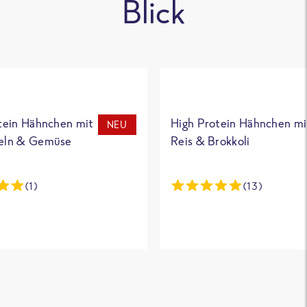
Blick
tein Hähnchen mit
High Protein Hähnchen mi
NEU
eln & Gemüse
Reis & Brokkoli
(1)
(13)