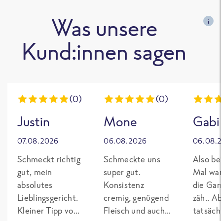
Was unsere
i
Kund:innen sagen
(0)
(0)
Justin
Mone
Gabi
07.08.2026
06.08.2026
06.08.
Schmeckt richtig
Schmeckte uns
Also be
gut, mein
super gut.
Mal wa
absolutes
Konsistenz
die Gar
Lieblingsgericht.
cremig, genügend
zäh.. A
Kleiner Tipp von
Fleisch und auch
tatsäch