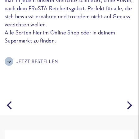
man in jedem unserer Gerichte schmeckt, ohne Pulver,
u
nach dem FRoSTA Reinheitsgebot. Perfekt für alle, die
F
sich bewusst ernähren und trotzdem nicht auf Genuss
a
verzichten wollen.
D
Alle Sorten hier im Online Shop oder in deinem
T
Supermarkt zu finden.
o
G
m
JETZT BESTELLEN
A