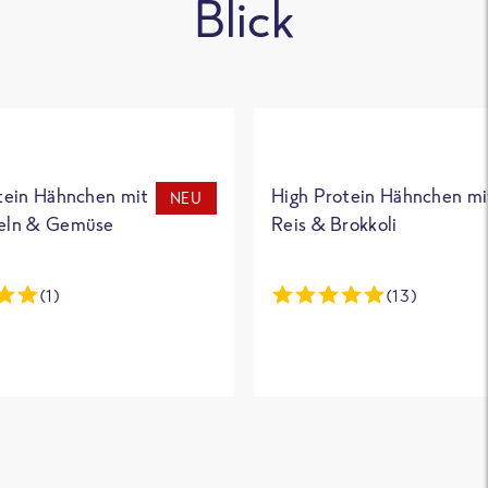
Blick
tein Hähnchen mit
High Protein Hähnchen mi
NEU
eln & Gemüse
Reis & Brokkoli
(1)
(13)