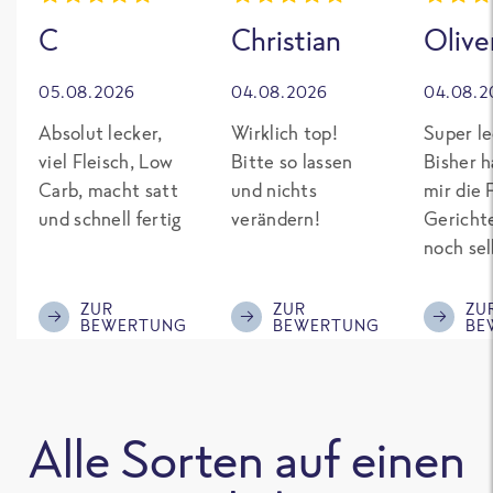
C
Christian
Olive
05.08.2026
04.08.2026
04.08.2
Absolut lecker,
Wirklich top!
Super le
viel Fleisch, Low
Bitte so lassen
Bisher h
Carb, macht satt
und nichts
mir die 
und schnell fertig
verändern!
Gericht
noch sel
gepimpt
Eiweiß. 
ZUR
ZUR
ZU
BEWERTUNG
BEWERTUNG
BE
was fert
nicht so
teuer wi
Mitbewe
Alle Sorten auf einen
Bitte be