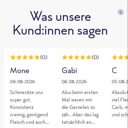
Was unsere
i
Kund:innen sagen
(0)
(0)
Mone
Gabi
C
06.08.2026
06.08.2026
05.08.
Schmeckte uns
Also beim ersten
Absolut
super gut.
Mal waren mir
viel Fl
Konsistenz
die Garnelen zu
Carb, m
cremig, genügend
zäh.. Aber das lag
und sch
Fleisch und auch
tatsächlich an