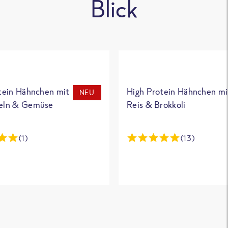
Blick
tein Hähnchen mit
High Protein Hähnchen mi
NEU
eln & Gemüse
Reis & Brokkoli
(1)
(13)