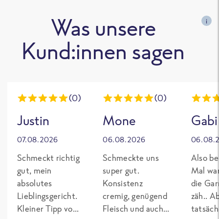
Was unsere
i
Kund:innen sagen
(0)
(0)
Justin
Mone
Gabi
07.08.2026
06.08.2026
06.08.
Schmeckt richtig
Schmeckte uns
Also be
gut, mein
super gut.
Mal wa
absolutes
Konsistenz
die Gar
Lieblingsgericht.
cremig, genügend
zäh.. A
Kleiner Tipp von
Fleisch und auch
tatsäch