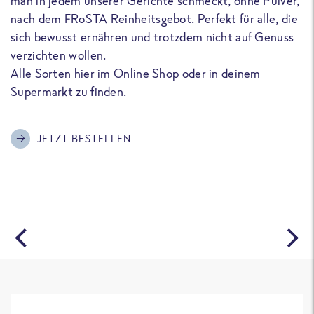
man in jedem unserer Gerichte schmeckt, ohne Pulver,
u
nach dem FRoSTA Reinheitsgebot. Perfekt für alle, die
F
sich bewusst ernähren und trotzdem nicht auf Genuss
a
verzichten wollen.
D
Alle Sorten hier im Online Shop oder in deinem
T
Supermarkt zu finden.
o
G
m
JETZT BESTELLEN
A