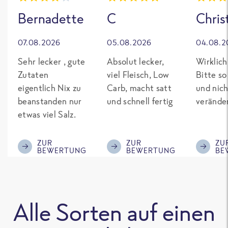
Bernadette
C
Chris
07.08.2026
05.08.2026
04.08.2
Sehr lecker , gute
Absolut lecker,
Wirklich
Zutaten
viel Fleisch, Low
Bitte so
eigentlich Nix zu
Carb, macht satt
und nich
beanstanden nur
und schnell fertig
verände
etwas viel Salz.
ZUR
ZUR
ZU
BEWERTUNG
BEWERTUNG
BE
Alle Sorten auf einen