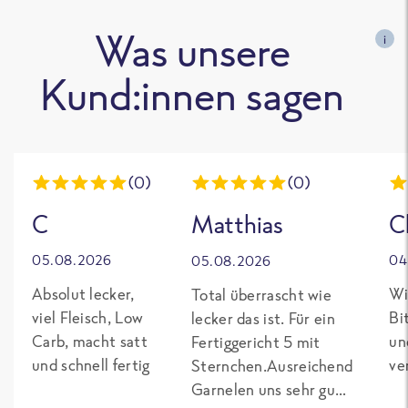
Was unsere
i
Kund:innen sagen
(0)
(0)
C
Matthias
C
05.08.2026
04
05.08.2026
Absolut lecker,
Wi
Total überrascht wie
viel Fleisch, Low
Bi
lecker das ist. Für ein
Carb, macht satt
un
Fertiggericht 5 mit
und schnell fertig
ve
Sternchen.Ausreichend
Garnelen uns sehr gut