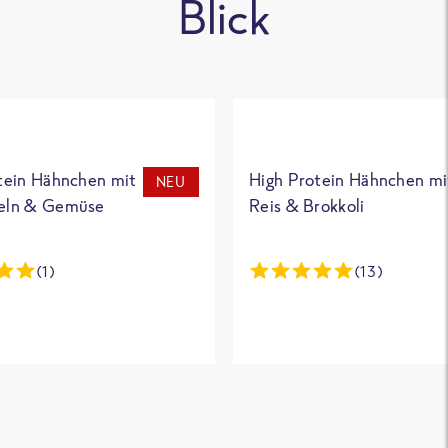
Blick
tein Hähnchen mit
High Protein Hähnchen mi
NEU
eln & Gemüse
Reis & Brokkoli
(1)
(13)