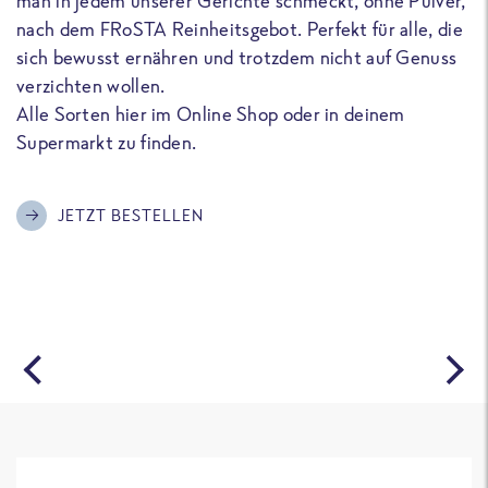
man in jedem unserer Gerichte schmeckt, ohne Pulver,
u
nach dem FRoSTA Reinheitsgebot. Perfekt für alle, die
F
sich bewusst ernähren und trotzdem nicht auf Genuss
a
verzichten wollen.
D
Alle Sorten hier im Online Shop oder in deinem
T
Supermarkt zu finden.
o
G
m
JETZT BESTELLEN
A