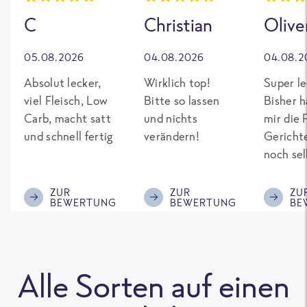
C
Christian
Olive
05.08.2026
04.08.2026
04.08.2
Absolut lecker,
Wirklich top!
Super le
viel Fleisch, Low
Bitte so lassen
Bisher h
Carb, macht satt
und nichts
mir die 
und schnell fertig
verändern!
Gericht
noch sel
gepimpt
Eiweiß. 
ZUR
ZUR
ZU
BEWERTUNG
BEWERTUNG
BE
was fert
nicht so
teuer wi
Mitbewe
Alle Sorten auf einen
Bitte be