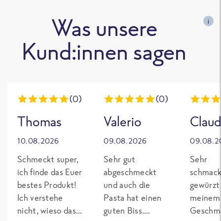
Was unsere
i
Kund:innen sagen
(0)
(0)
Thomas
Valerio
Claud
10.08.2026
09.08.2026
09.08.2
Schmeckt super,
Sehr gut
Sehr
ich finde das Euer
abgeschmeckt
schmack
bestes Produkt!
und auch die
gewürzt
Ich verstehe
Pasta hat einen
meinem
nicht, wieso das
guten Biss.
Geschma