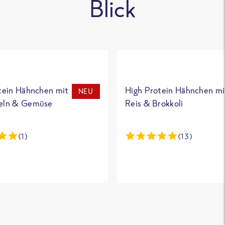
Blick
tein Hähnchen mit
High Protein Hähnchen mi
NEU
eln & Gemüse
Reis & Brokkoli
(1)
(13)