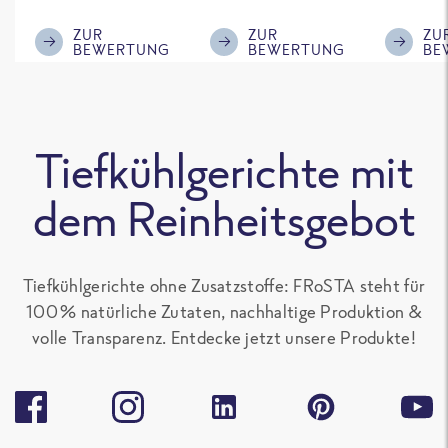
im ReWe nicht
Klasse.
ausreic
mehr erhältlich
Menge f
ZUR
ZUR
ZU
BEWERTUNG
BEWERTUNG
BE
ist!
'großen 
sonst gu
teilen. 
alle Fro
Tiefkühlgerichte mit
Gerichte
Paprika
dem Reinheitsgebot
enthalte
gern.
Tiefkühlgerichte ohne Zusatzstoffe: FRoSTA steht für
100 % natürliche Zutaten, nachhaltige Produktion &
volle Transparenz. Entdecke jetzt unsere Produkte!