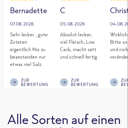
Bernadette
C
Chris
07.08.2026
05.08.2026
04.08.2
Sehr lecker , gute
Absolut lecker,
Wirklich
Zutaten
viel Fleisch, Low
Bitte so
eigentlich Nix zu
Carb, macht satt
und nich
beanstanden nur
und schnell fertig
verände
etwas viel Salz.
ZUR
ZUR
ZU
BEWERTUNG
BEWERTUNG
BE
Alle Sorten auf einen