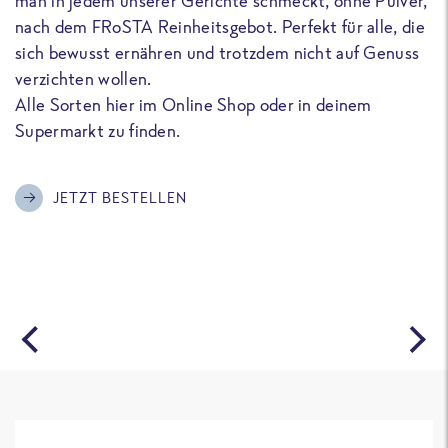
man in jedem unserer Gerichte schmeckt, ohne Pulver,
u
nach dem FRoSTA Reinheitsgebot. Perfekt für alle, die
F
sich bewusst ernähren und trotzdem nicht auf Genuss
a
verzichten wollen.
D
Alle Sorten hier im Online Shop oder in deinem
T
Supermarkt zu finden.
o
G
m
JETZT BESTELLEN
A