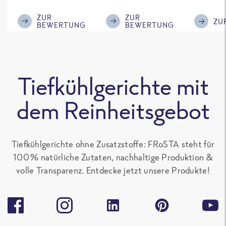
mir! Ich hätte
im Gesc
nach 8 Minuten
Kompli
ZUR
ZUR
ZU
BEWERTUNG
BEWERTUNG
die Pfanne vom
Herd nehmen
müssen (!!!) 😜
Das habe ich
Tiefkühlgerichte mit
beim nächsten
Mal dann so
dem Reinheitsgebot
gehandhabt und
siehe da: Es war
sowas von lecker
Tiefkühlgerichte ohne Zusatzstoffe: FRoSTA steht für
!!! 😋 Ich habe das
100 % natürliche Zutaten, nachhaltige Produktion &
Gericht gleich
volle Transparenz. Entdecke jetzt unsere Produkte!
wieder gekauft
und in meinen
Gefrierschrank
{...} 🥰