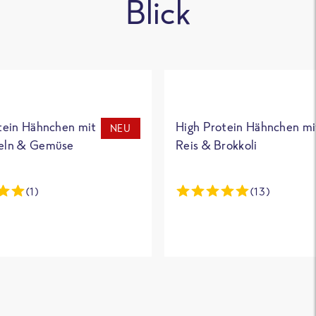
Blick
tein Hähnchen mit
High Protein Hähnchen mi
NEU
eln & Gemüse
Reis & Brokkoli
(1)
(13)