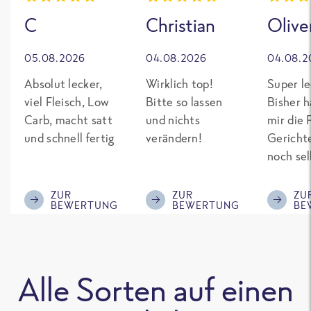
C
Christian
Olive
05.08.2026
04.08.2026
04.08.2
Absolut lecker,
Wirklich top!
Super le
viel Fleisch, Low
Bitte so lassen
Bisher h
Carb, macht satt
und nichts
mir die 
und schnell fertig
verändern!
Gericht
noch sel
gepimpt
Eiweiß. 
ZUR
ZUR
ZU
BEWERTUNG
BEWERTUNG
BE
was fert
nicht so
teuer wi
Mitbewe
Alle Sorten auf einen
Bitte be