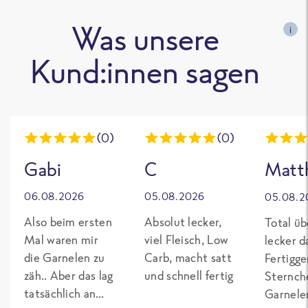
Was unsere
i
Kund:innen sagen
(0)
(0)
Gabi
C
Matth
06.08.2026
05.08.2026
05.08.2
Also beim ersten
Absolut lecker,
Total üb
Mal waren mir
viel Fleisch, Low
lecker da
die Garnelen zu
Carb, macht satt
Fertigge
zäh.. Aber das lag
und schnell fertig
Sternch
tatsächlich an
Garnelen