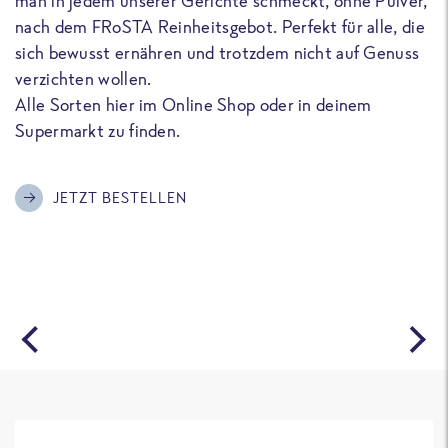
man in jedem unserer Gerichte schmeckt, ohne Pulver,
u
nach dem FRoSTA Reinheitsgebot. Perfekt für alle, die
F
sich bewusst ernähren und trotzdem nicht auf Genuss
a
verzichten wollen.
D
Alle Sorten hier im Online Shop oder in deinem
T
Supermarkt zu finden.
o
G
m
JETZT BESTELLEN
A