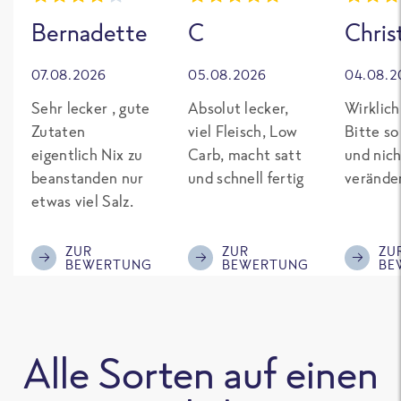
Bernadette
C
Chris
07.08.2026
05.08.2026
04.08.2
Sehr lecker , gute
Absolut lecker,
Wirklich
Zutaten
viel Fleisch, Low
Bitte so
eigentlich Nix zu
Carb, macht satt
und nich
beanstanden nur
und schnell fertig
verände
etwas viel Salz.
ZUR
ZUR
ZU
BEWERTUNG
BEWERTUNG
BE
Alle Sorten auf einen