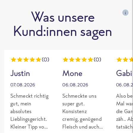
Was unsere
i
Kund:innen sagen
(0)
(0)
Justin
Mone
Gabi
07.08.2026
06.08.2026
06.08.
Schmeckt richtig
Schmeckte uns
Also be
gut, mein
super gut.
Mal wa
absolutes
Konsistenz
die Gar
Lieblingsgericht.
cremig, genügend
zäh.. A
Kleiner Tipp von
Fleisch und auch
tatsäch