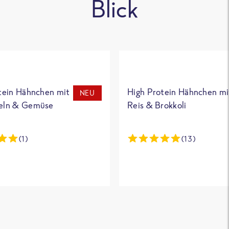
Blick
tein Hähnchen mit
High Protein Hähnchen mi
NEU
eln & Gemüse
Reis & Brokkoli
(1)
(13)