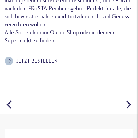
man in jedem unserer Gerichte schmeckt, ohne Pulver,
u
nach dem FRoSTA Reinheitsgebot. Perfekt für alle, die
F
sich bewusst ernähren und trotzdem nicht auf Genuss
a
verzichten wollen.
D
Alle Sorten hier im Online Shop oder in deinem
T
Supermarkt zu finden.
o
G
m
JETZT BESTELLEN
A