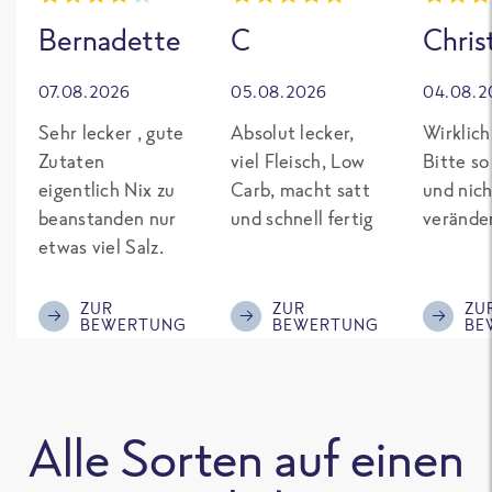
Bernadette
C
Chris
07.08.2026
05.08.2026
04.08.2
Sehr lecker , gute
Absolut lecker,
Wirklich
Zutaten
viel Fleisch, Low
Bitte so
eigentlich Nix zu
Carb, macht satt
und nich
beanstanden nur
und schnell fertig
verände
etwas viel Salz.
ZUR
ZUR
ZU
BEWERTUNG
BEWERTUNG
BE
Alle Sorten auf einen