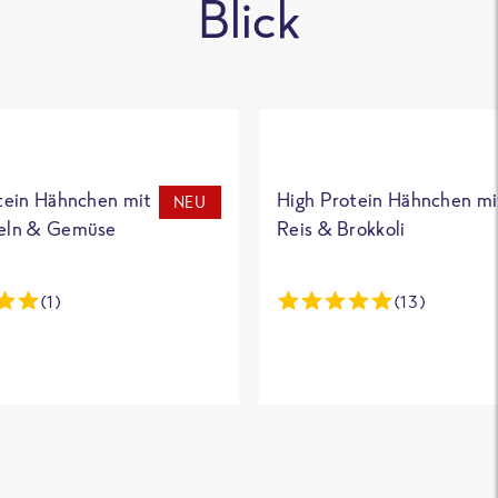
Blick
tein Hähnchen mit
High Protein Hähnchen mi
NEU
eln & Gemüse
Reis & Brokkoli
(1)
(13)