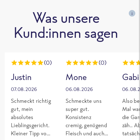
Was unsere
i
Kund:innen sagen
(0)
(0)
Justin
Mone
Gabi
07.08.2026
06.08.2026
06.08.
Schmeckt richtig
Schmeckte uns
Also be
gut, mein
super gut.
Mal wa
absolutes
Konsistenz
die Gar
Lieblingsgericht.
cremig, genügend
zäh.. A
Kleiner Tipp von
Fleisch und auch
tatsäch