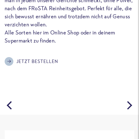
man in jedem unserer Gerichte schmeckt, ohne Pulver,
u
nach dem FRoSTA Reinheitsgebot. Perfekt für alle, die
F
sich bewusst ernähren und trotzdem nicht auf Genuss
a
verzichten wollen.
D
Alle Sorten hier im Online Shop oder in deinem
T
Supermarkt zu finden.
o
G
m
JETZT BESTELLEN
A