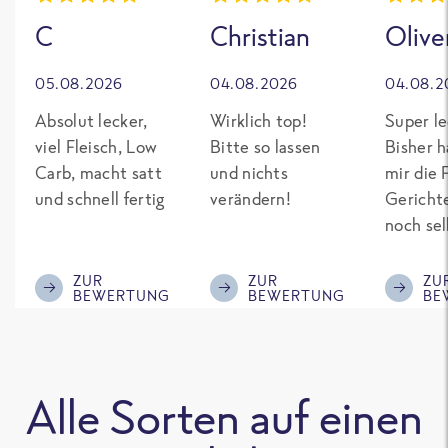
C
Christian
Olive
05.08.2026
04.08.2026
04.08.2
Absolut lecker,
Wirklich top!
Super le
viel Fleisch, Low
Bitte so lassen
Bisher h
Carb, macht satt
und nichts
mir die 
und schnell fertig
verändern!
Gericht
noch sel
gepimpt
Eiweiß. 
ZUR
ZUR
ZU
BEWERTUNG
BEWERTUNG
BE
was fert
nicht so
teuer wi
Mitbewe
Alle Sorten auf einen
Bitte be