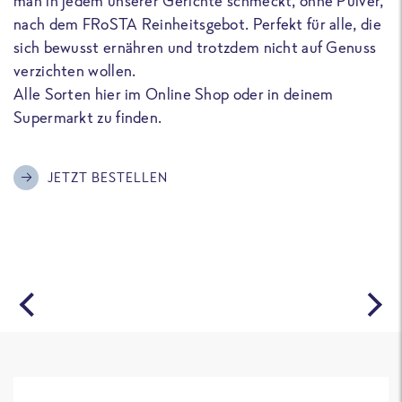
man in jedem unserer Gerichte schmeckt, ohne Pulver,
u
nach dem FRoSTA Reinheitsgebot. Perfekt für alle, die
F
sich bewusst ernähren und trotzdem nicht auf Genuss
a
verzichten wollen.
D
Alle Sorten hier im Online Shop oder in deinem
T
Supermarkt zu finden.
o
G
m
JETZT BESTELLEN
A