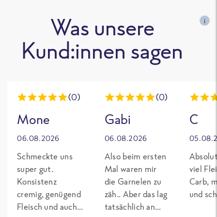
Was unsere
i
Kund:innen sagen
(0)
(0)
Mone
Gabi
C
06.08.2026
06.08.2026
05.08.
Schmeckte uns
Also beim ersten
Absolut
super gut.
Mal waren mir
viel Fl
Konsistenz
die Garnelen zu
Carb, m
cremig, genügend
zäh.. Aber das lag
und sch
Fleisch und auch
tatsächlich an