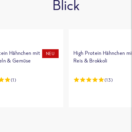
Blick
tein Hähnchen mit
High Protein Hähnchen mi
NEU
eln & Gemüse
Reis & Brokkoli
(1)
(13)