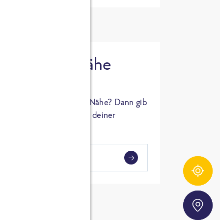
 in deiner Nähe
oSTA Produkt in deiner Nähe? Dann gib
hl ein und Supermärkte in deiner
gezeigt.
i
en
Zutatentracker
Storefinder