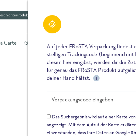
eschichte
Produktfriedhof
la Carte
Gerichte
Fisch
Gemüse
Kräuter
Belieb
Auf jeder FRoSTA Verpackung findest 
stelligen Trackingcode (beginnend mit
diesen hier eingibst, werden dir die Z
für genau das FRoSTA Produkt aufgelist
deiner Hand hältst.
i
FROSTA HIGH PROTEIN
Viel Protei
Verpackungscode eingeben
Keine Zusä
Das Suchergebnis wird auf einer Karte v
angezeigt. Mit dem Aufruf der Karte erklären
Entdecke unsere neuen FRoS
einverstanden, dass Ihre Daten an Google ü