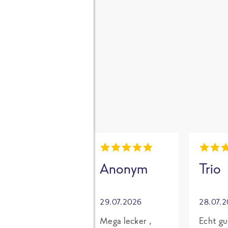
gen
i
Mia
Anonym
Trio
30.07.2026
29.07.2026
28.07.
Grundsätzlich
Mega lecker ,
Echt gu