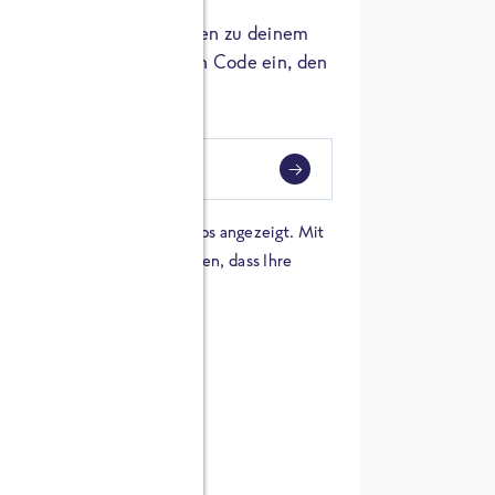
er die Herkunft der Zutaten zu deinem
 einfach den 8-stelligen Code ein, den
ndest.
i
eben
 einer Karte von Google Maps angezeigt. Mit
n Sie sich damit einverstanden, dass Ihre
 werden und dass Sie die
en haben.
E ZUTATEN