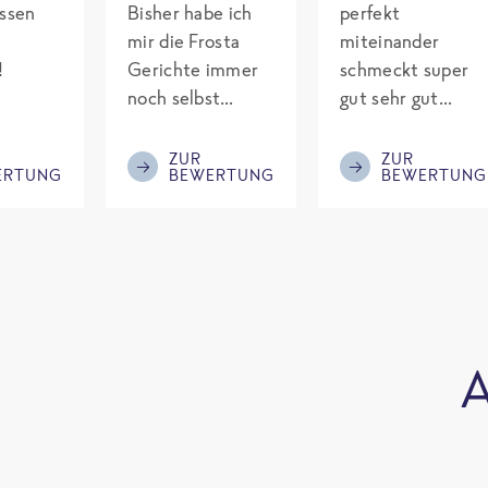
assen
Bisher habe ich
perfekt
mir die Frosta
miteinander
!
Gerichte immer
schmeckt super
noch selbst
gut sehr gut
gepimpt mit
gewürzt es passt
Eiweiß. Endlich
alles wird
ZUR
ZUR
ERTUNG
BEWERTUNG
BEWERTUNG
was fertiges und
aufjedenfall
nicht so brutal
nochmal bestellt
teuer wie die
Mitbewerber!
Bitte behalten!
A