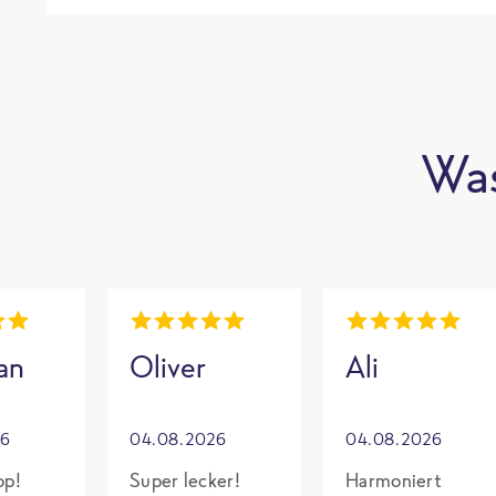
Was
an
Oliver
Ali
26
04.08.2026
04.08.2026
op!
Super lecker!
Harmoniert