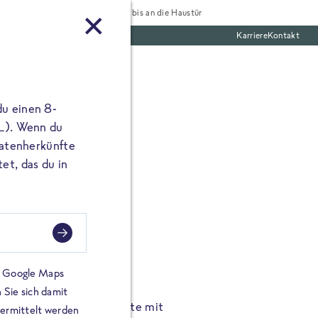
Tiefgekühlt bis an die Haustür
Karriere
Kontakt
te Boxen
du einen 8-
 L). Wenn du
utatenherkünfte
et, das du in
FROSTA À LA CARTE
n.
Hochgenus
tze.
Hause.
on Google Maps
 Sie sich damit
TA High Protein Gerichte mit
Unsere neuen FRoSTA à la
bermittelt werden