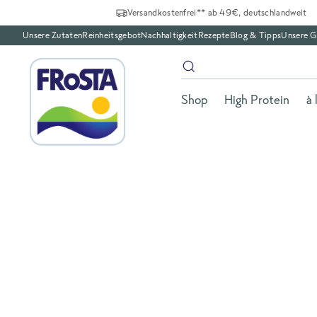
Versandkostenfrei** ab 49€, deutschlandweit
Unsere Zutaten
Reinheitsgebot
Nachhaltigkeit
Rezepte
Blog & Tipps
Unsere G
Shop
High Protein
à 