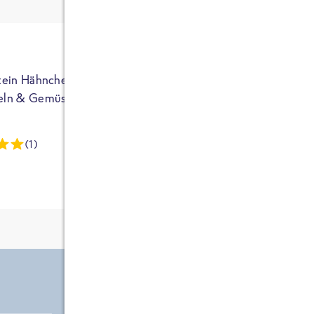
ja auf Sportler
ausgerichtet - die
brauchen etwas
mehr. Bei
normalem
tein Hähnchen mit
High Protein Hähnchen mi
NEU
Frühstück und
eln & Gemüse
Reis & Brokkoli
zwei Tüten aus
dieser Reihe
(1)
(13)
kommt man auf
circa 1700
Kalorien, das ist
etwas wenig.
Zutate