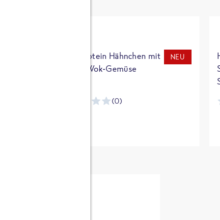
t
High Protein Hähnchen mit
NEU
NEU
Reis & Wok-Gemüse
(0)
ntracker