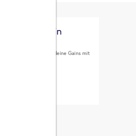
tzt High Protein
um Probierpreis. Hol dir deine Gains mit