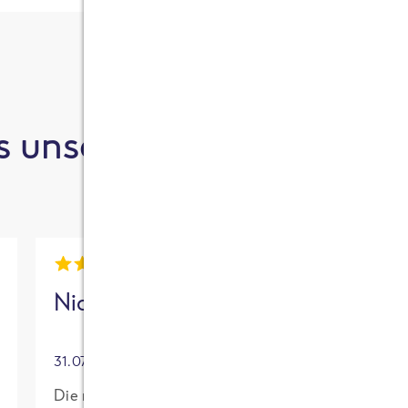
 unsere Kund:innen sa
Nick
Mia
31.07.2026
30.07.2026
Die neue High
Für mich mit