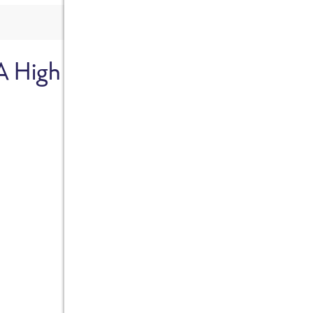
A High
Sicher dir je
Ab sofort gibts die Box z
10%.
Jetzt bestellen