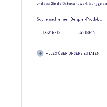
der Extraportion Eiweiß: Bis
und dass Sie die Datenschutzerklärung geles
Zubereitung. Hochwertige Zu
Gerichte schmeckt, ohne P
Suche nach einem Beispiel-Produkt:
Reinheitsgebot. Perfekt für 
und trotzdem nicht auf Genu
L6218F12
L6218F14
Alle Sorten hier im Online 
zu finden.
ALLES ÜBER UNSERE ZUTATEN
JETZT BESTELLEN