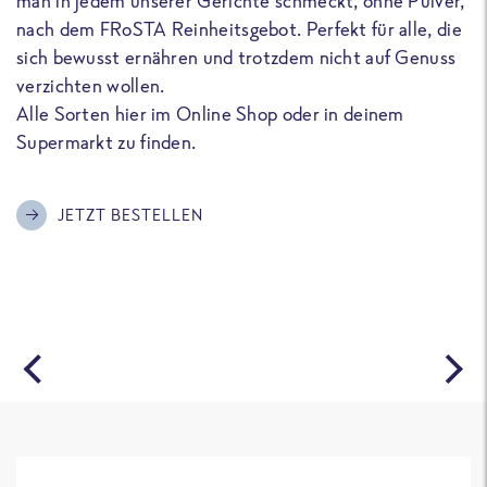
man in jedem unserer Gerichte schmeckt, ohne Pulver,
u
nach dem FRoSTA Reinheitsgebot. Perfekt für alle, die
F
sich bewusst ernähren und trotzdem nicht auf Genuss
a
verzichten wollen.
D
Alle Sorten hier im Online Shop oder in deinem
T
Supermarkt zu finden.
o
G
m
JETZT BESTELLEN
A