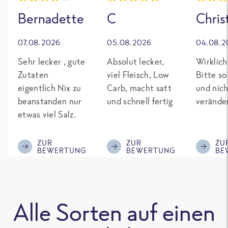
Bernadette
C
Chris
07.08.2026
05.08.2026
04.08.2
Sehr lecker , gute
Absolut lecker,
Wirklich
Zutaten
viel Fleisch, Low
Bitte so
eigentlich Nix zu
Carb, macht satt
und nich
beanstanden nur
und schnell fertig
verände
etwas viel Salz.
ZUR
ZUR
ZU
BEWERTUNG
BEWERTUNG
BE
Alle Sorten auf einen