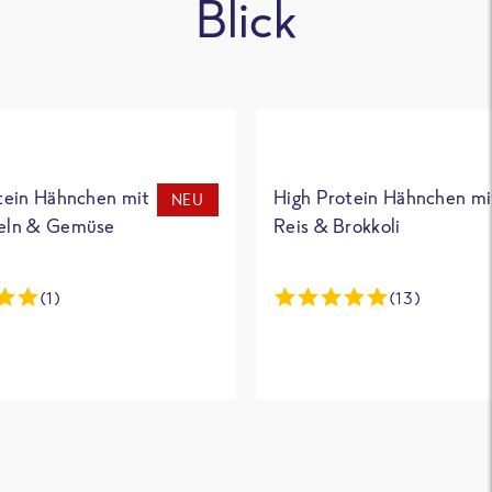
Blick
tein Hähnchen mit
High Protein Hähnchen mi
NEU
eln & Gemüse
Reis & Brokkoli
(1)
(13)