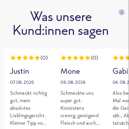
Was unsere
i
Kund:innen sagen
(0)
(0)
Justin
Mone
Gabi
07.08.2026
06.08.2026
06.08.
Schmeckt richtig
Schmeckte uns
Also be
gut, mein
super gut.
Mal wa
absolutes
Konsistenz
die Gar
Lieblingsgericht.
cremig, genügend
zäh.. A
Kleiner Tipp von
Fleisch und auch
tatsäch