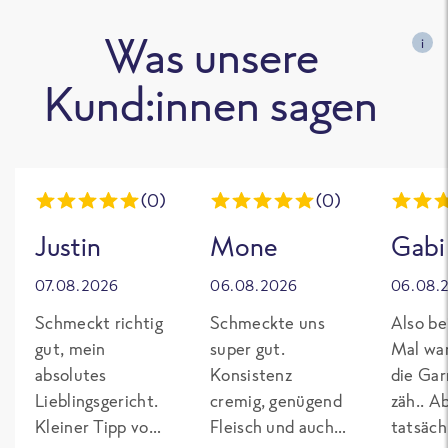
Was unsere
i
Kund:innen sagen
(0)
(0)
Justin
Mone
Gabi
07.08.2026
06.08.2026
06.08.
Schmeckt richtig
Schmeckte uns
Also be
gut, mein
super gut.
Mal wa
absolutes
Konsistenz
die Gar
Lieblingsgericht.
cremig, genügend
zäh.. A
Kleiner Tipp von
Fleisch und auch
tatsäch