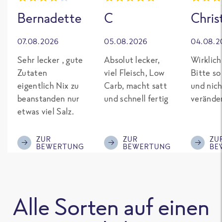
Bernadette
C
Chris
07.08.2026
05.08.2026
04.08.2
Sehr lecker , gute
Absolut lecker,
Wirklich
Zutaten
viel Fleisch, Low
Bitte so
eigentlich Nix zu
Carb, macht satt
und nich
beanstanden nur
und schnell fertig
verände
etwas viel Salz.
ZUR
ZUR
ZU
BEWERTUNG
BEWERTUNG
BE
Alle Sorten auf einen