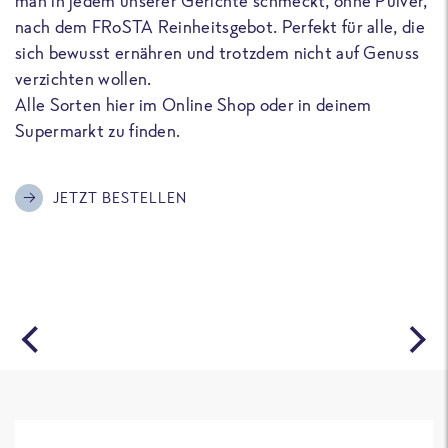
man in jedem unserer Gerichte schmeckt, ohne Pulver,
u
nach dem FRoSTA Reinheitsgebot. Perfekt für alle, die
F
sich bewusst ernähren und trotzdem nicht auf Genuss
a
verzichten wollen.
D
Alle Sorten hier im Online Shop oder in deinem
T
Supermarkt zu finden.
o
G
m
JETZT BESTELLEN
A