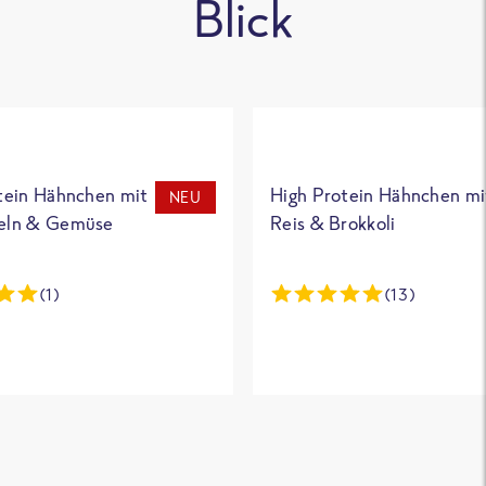
Blick
tein Hähnchen mit
High Protein Hähnchen mi
NEU
eln & Gemüse
Reis & Brokkoli
(1)
(13)