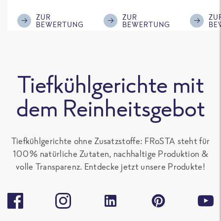
ausreichende
mir, gebt einen
Gemüse
Menge für den
kleinen Schuss an
wir auf j
ZUR
ZUR
ZU
BEWERTUNG
BEWERTUNG
BE
'großen Hunger',
Sojasoße mit
nochmal
sonst gut zu
rein, das
Kann di
teilen. Ich mag
schmeckt
schlech
alle Frosta
nochmal deutlich
Bewert
Tiefkühlgerichte mit
Gerichte, die kein
besser.
nicht ve
Paprika
Aber ist
dem Reinheitsgebot
enthalten, sehr
Geschma
gern.
Tiefkühlgerichte ohne Zusatzstoffe: FRoSTA steht für
100 % natürliche Zutaten, nachhaltige Produktion &
volle Transparenz. Entdecke jetzt unsere Produkte!