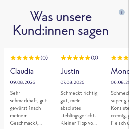
Was unsere
i
Kund:innen sagen
(0)
(0)
Claudia
Justin
Mon
09.08.2026
07.08.2026
06.08.2
Sehr
Schmeckt richtig
Schmeck
schmackhaft, gut
gut, mein
super gu
gewürzt (nach
absolutes
Konsist
meinem
Lieblingsgericht.
cremig,
Geschmack),
Kleiner Tipp von
Fleisch 