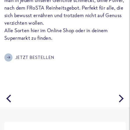
man in jedem unserer Gerichte schmeckt, ohne Pulver,
u
nach dem FRoSTA Reinheitsgebot. Perfekt für alle, die
F
sich bewusst ernähren und trotzdem nicht auf Genuss
a
verzichten wollen.
D
Alle Sorten hier im Online Shop oder in deinem
T
Supermarkt zu finden.
o
G
m
JETZT BESTELLEN
A