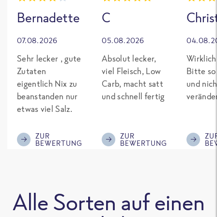
Bernadette
C
Chris
07.08.2026
05.08.2026
04.08.2
Sehr lecker , gute
Absolut lecker,
Wirklich
Zutaten
viel Fleisch, Low
Bitte so
eigentlich Nix zu
Carb, macht satt
und nich
beanstanden nur
und schnell fertig
verände
etwas viel Salz.
ZUR
ZUR
ZU
BEWERTUNG
BEWERTUNG
BE
Alle Sorten auf einen