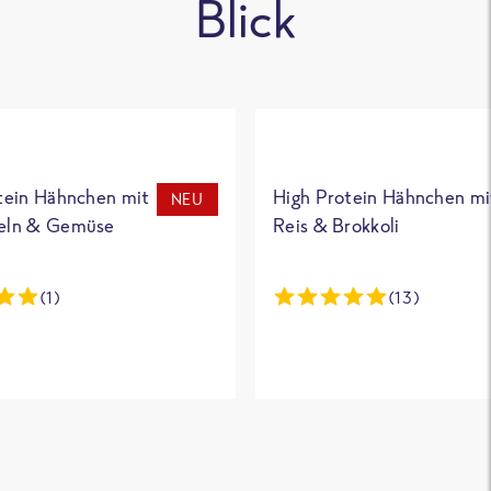
Blick
tein Hähnchen mit
High Protein Hähnchen mi
NEU
eln & Gemüse
Reis & Brokkoli
(1)
(13)