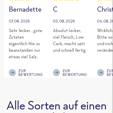
Bernadette
C
Chris
07.08.2026
05.08.2026
04.08.2
Sehr lecker , gute
Absolut lecker,
Wirklich
Zutaten
viel Fleisch, Low
Bitte so
eigentlich Nix zu
Carb, macht satt
und nich
beanstanden nur
und schnell fertig
verände
etwas viel Salz.
ZUR
ZUR
ZU
BEWERTUNG
BEWERTUNG
BE
Alle Sorten auf einen