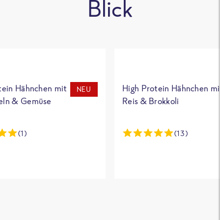
Blick
tein Hähnchen mit
High Protein Hähnchen mi
NEU
eln & Gemüse
Reis & Brokkoli
(1)
(13)