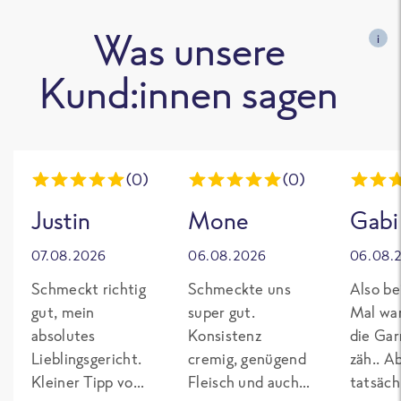
Was unsere
i
Kund:innen sagen
(0)
(0)
Justin
Mone
Gabi
07.08.2026
06.08.2026
06.08.
Schmeckt richtig
Schmeckte uns
Also be
gut, mein
super gut.
Mal wa
absolutes
Konsistenz
die Gar
Lieblingsgericht.
cremig, genügend
zäh.. A
Kleiner Tipp von
Fleisch und auch
tatsäch