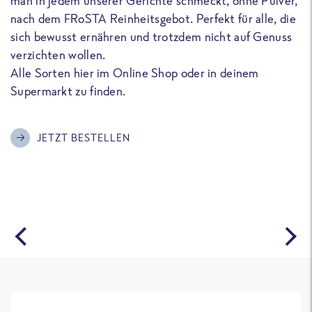
man in jedem unserer Gerichte schmeckt, ohne Pulver,
u
nach dem FRoSTA Reinheitsgebot. Perfekt für alle, die
F
sich bewusst ernähren und trotzdem nicht auf Genuss
a
verzichten wollen.
D
Alle Sorten hier im Online Shop oder in deinem
T
Supermarkt zu finden.
o
G
m
JETZT BESTELLEN
A