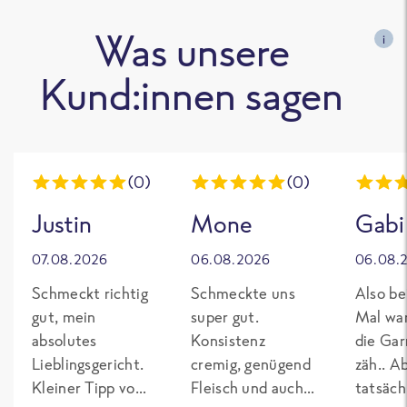
Was unsere
i
Kund:innen sagen
(0)
(0)
Justin
Mone
Gabi
07.08.2026
06.08.2026
06.08.
Schmeckt richtig
Schmeckte uns
Also be
gut, mein
super gut.
Mal wa
absolutes
Konsistenz
die Gar
Lieblingsgericht.
cremig, genügend
zäh.. A
Kleiner Tipp von
Fleisch und auch
tatsäch