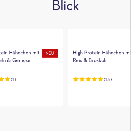
Blick
tein Hähnchen mit
High Protein Hähnchen mi
NEU
eln & Gemüse
Reis & Brokkoli
(1)
(13)