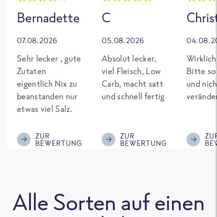
Bernadette
C
Chris
07.08.2026
05.08.2026
04.08.2
Sehr lecker , gute
Absolut lecker,
Wirklich
Zutaten
viel Fleisch, Low
Bitte so
eigentlich Nix zu
Carb, macht satt
und nich
beanstanden nur
und schnell fertig
verände
etwas viel Salz.
ZUR
ZUR
ZU
BEWERTUNG
BEWERTUNG
BE
Alle Sorten auf einen