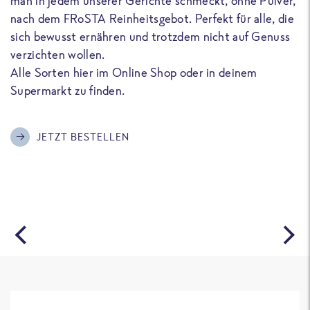
man in jedem unserer Gerichte schmeckt, ohne Pulver,
u
nach dem FRoSTA Reinheitsgebot. Perfekt für alle, die
F
sich bewusst ernähren und trotzdem nicht auf Genuss
a
verzichten wollen.
D
Alle Sorten hier im Online Shop oder in deinem
T
Supermarkt zu finden.
o
G
m
JETZT BESTELLEN
A