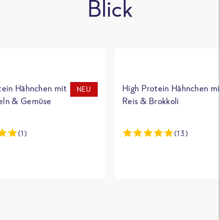
Blick
tein Hähnchen mit
High Protein Hähnchen mi
NEU
eln & Gemüse
Reis & Brokkoli
(1)
(13)