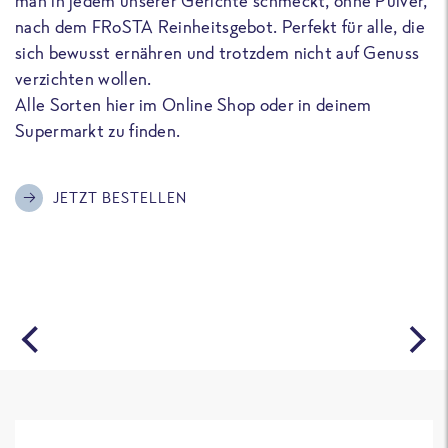
man in jedem unserer Gerichte schmeckt, ohne Pulver,
u
nach dem FRoSTA Reinheitsgebot. Perfekt für alle, die
F
sich bewusst ernähren und trotzdem nicht auf Genuss
a
verzichten wollen.
D
Alle Sorten hier im Online Shop oder in deinem
T
Supermarkt zu finden.
o
G
m
JETZT BESTELLEN
A