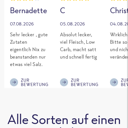
Bernadette
C
Chris
07.08.2026
05.08.2026
04.08.2
Sehr lecker , gute
Absolut lecker,
Wirklich
Zutaten
viel Fleisch, Low
Bitte so
eigentlich Nix zu
Carb, macht satt
und nich
beanstanden nur
und schnell fertig
verände
etwas viel Salz.
ZUR
ZUR
ZU
BEWERTUNG
BEWERTUNG
BE
Alle Sorten auf einen