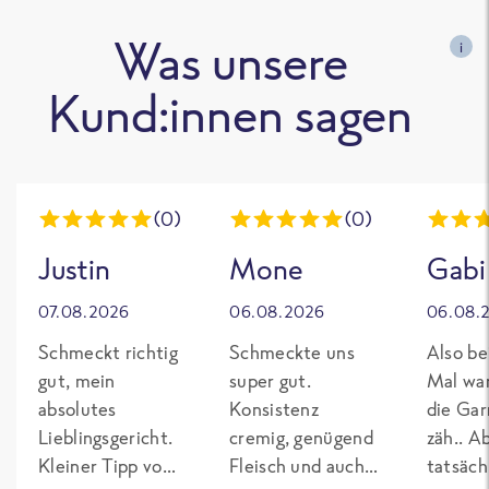
Was unsere
i
Kund:innen sagen
(0)
(0)
Justin
Mone
Gabi
07.08.2026
06.08.2026
06.08.
Schmeckt richtig
Schmeckte uns
Also be
gut, mein
super gut.
Mal wa
absolutes
Konsistenz
die Gar
Lieblingsgericht.
cremig, genügend
zäh.. A
Kleiner Tipp von
Fleisch und auch
tatsäch