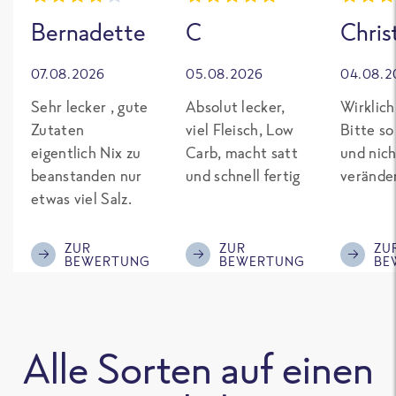
Bernadette
C
Chris
07.08.2026
05.08.2026
04.08.2
Sehr lecker , gute
Absolut lecker,
Wirklich
Zutaten
viel Fleisch, Low
Bitte so
eigentlich Nix zu
Carb, macht satt
und nich
beanstanden nur
und schnell fertig
verände
etwas viel Salz.
ZUR
ZUR
ZU
BEWERTUNG
BEWERTUNG
BE
Alle Sorten auf einen