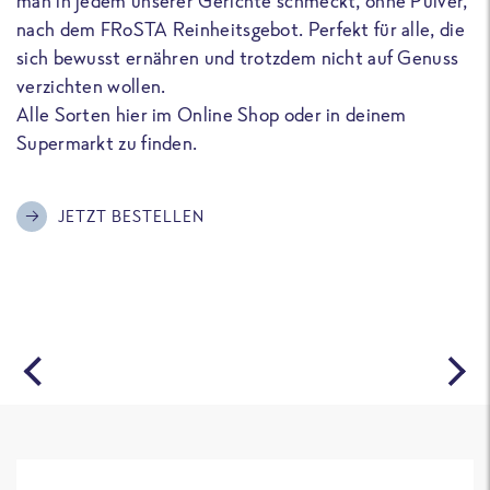
man in jedem unserer Gerichte schmeckt, ohne Pulver,
u
nach dem FRoSTA Reinheitsgebot. Perfekt für alle, die
F
sich bewusst ernähren und trotzdem nicht auf Genuss
a
verzichten wollen.
D
Alle Sorten hier im Online Shop oder in deinem
T
Supermarkt zu finden.
o
G
m
JETZT BESTELLEN
A