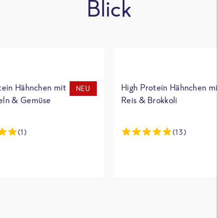
Blick
tein Hähnchen mit
High Protein Hähnchen mi
NEU
eln & Gemüse
Reis & Brokkoli
(1)
(13)