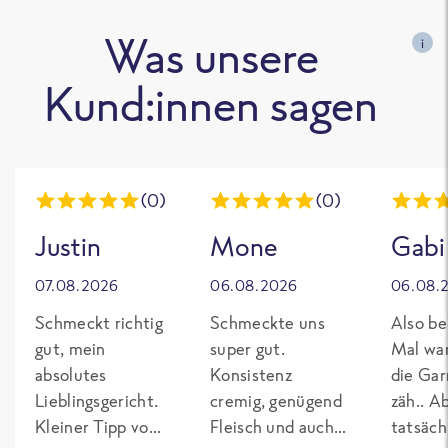
Was unsere
i
Kund:innen sagen
(0)
(0)
Justin
Mone
Gabi
07.08.2026
06.08.2026
06.08.
Schmeckt richtig
Schmeckte uns
Also be
gut, mein
super gut.
Mal wa
absolutes
Konsistenz
die Gar
Lieblingsgericht.
cremig, genügend
zäh.. A
Kleiner Tipp von
Fleisch und auch
tatsäch