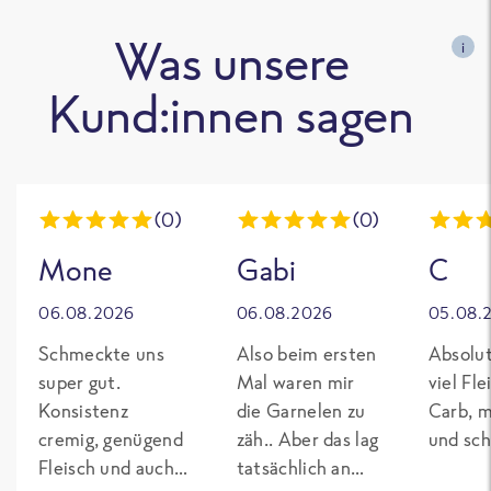
Was unsere
i
Kund:innen sagen
(0)
(0)
Mone
Gabi
C
06.08.2026
06.08.2026
05.08.
Schmeckte uns
Also beim ersten
Absolut
super gut.
Mal waren mir
viel Fl
Konsistenz
die Garnelen zu
Carb, m
cremig, genügend
zäh.. Aber das lag
und sch
Fleisch und auch
tatsächlich an