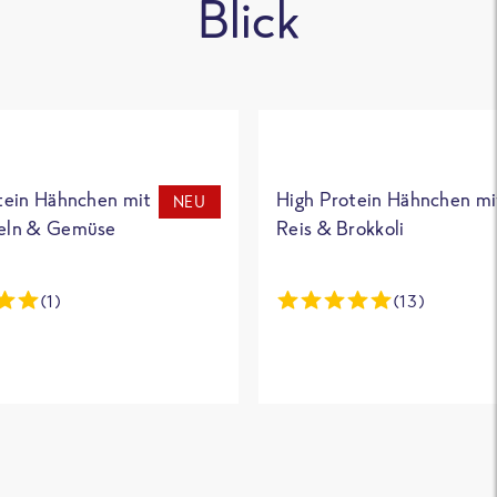
Blick
tein Hähnchen mit
High Protein Hähnchen mi
NEU
eln & Gemüse
Reis & Brokkoli
(1)
(13)