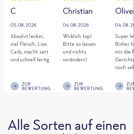
C
Christian
Olive
05.08.2026
04.08.2026
04.08.2
Absolut lecker,
Wirklich top!
Super le
viel Fleisch, Low
Bitte so lassen
Bisher h
Carb, macht satt
und nichts
mir die 
und schnell fertig
verändern!
Gericht
noch sel
gepimpt
Eiweiß. 
ZUR
ZUR
ZU
BEWERTUNG
BEWERTUNG
BE
was fert
nicht so
teuer wi
Mitbewe
Alle Sorten auf einen
Bitte be