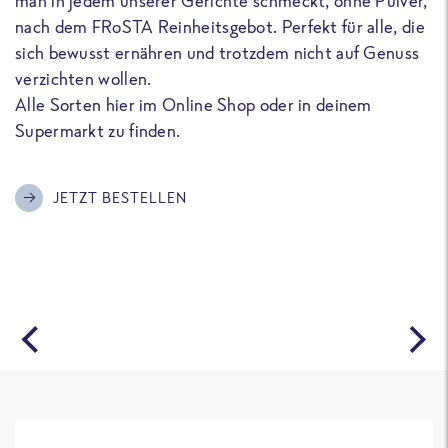
man in jedem unserer Gerichte schmeckt, ohne Pulver,
u
nach dem FRoSTA Reinheitsgebot. Perfekt für alle, die
F
sich bewusst ernähren und trotzdem nicht auf Genuss
a
verzichten wollen.
D
Alle Sorten hier im Online Shop oder in deinem
T
Supermarkt zu finden.
o
G
m
JETZT BESTELLEN
A