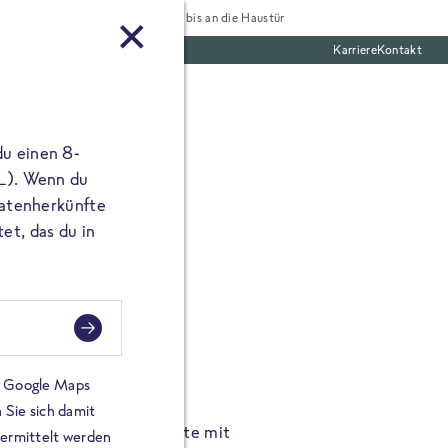
Tiefgekühlt bis an die Haustür
Karriere
Kontakt
te Boxen
du einen 8-
 L). Wenn du
utatenherkünfte
et, das du in
FROSTA À LA CARTE
n.
Hochgenus
tze.
Hause.
on Google Maps
 Sie sich damit
TA High Protein Gerichte mit
Unsere neuen FRoSTA à la
bermittelt werden