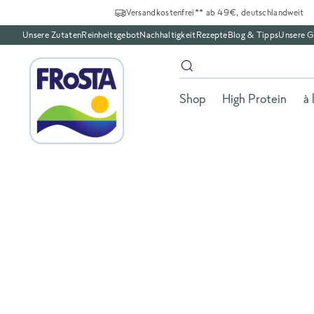
Versandkostenfrei** ab 49€, deutschlandweit
Unsere Zutaten
Reinheitsgebot
Nachhaltigkeit
Rezepte
Blog & Tipps
Unsere G
Shop
High Protein
à 