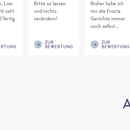
ch, Low
Bitte so lassen
Bisher habe ich
ht satt
und nichts
mir die Frosta
l fertig
verändern!
Gerichte immer
noch selbst
gepimpt mit
Eiweiß. Endlich
ZUR
ZUR
ERTUNG
BEWERTUNG
BEWERTUNG
was fertiges und
nicht so brutal
teuer wie die
Mitbewerber!
Bitte behalten!
A