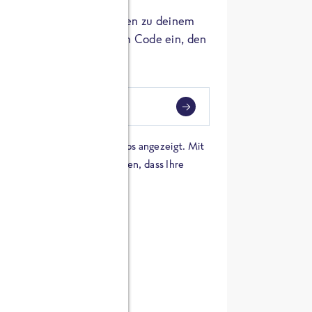
er die Herkunft der Zutaten zu deinem
 einfach den 8-stelligen Code ein, den
ndest.
i
eben
 einer Karte von Google Maps angezeigt. Mit
n Sie sich damit einverstanden, dass Ihre
 werden und dass Sie die
en haben.
E ZUTATEN