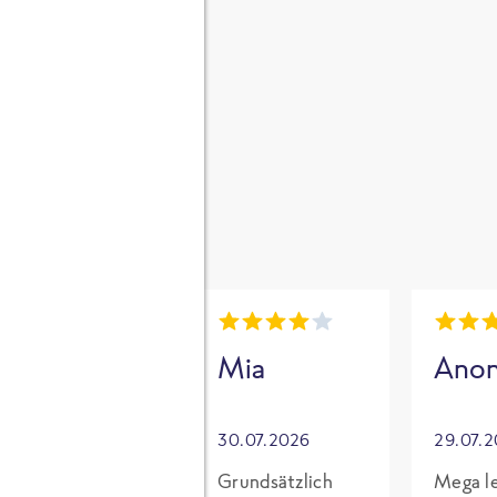
gen
i
Mia
Mia
Ano
30.07.2026
30.07.2026
29.07.
Für mich mit
Grundsätzlich
Mega le