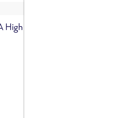
A High
Sicher dir je
Ab sofort gibts die Box z
10%.
Jetzt bestellen