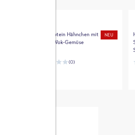
t
High Protein Hähnchen mit
NEU
NEU
Reis & Wok-Gemüse
(0)
ntracker