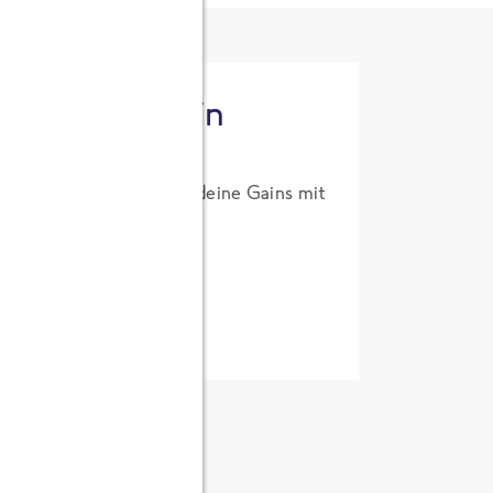
tzt High Protein
um Probierpreis. Hol dir deine Gains mit