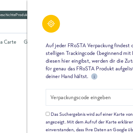
eschichte
Produktfriedhof
la Carte
Gerichte
Fisch
Gemüse
Kräuter
Belieb
Auf jeder FRoSTA Verpackung findest 
stelligen Trackingcode (beginnend mit
diesen hier eingibst, werden dir die Z
für genau das FRoSTA Produkt aufgelist
deiner Hand hältst.
i
FROSTA HIGH PROTEIN
Viel Protei
Verpackungscode eingeben
Keine Zusä
Das Suchergebnis wird auf einer Karte v
angezeigt. Mit dem Aufruf der Karte erklären
Entdecke unsere neuen FRoS
einverstanden, dass Ihre Daten an Google ü