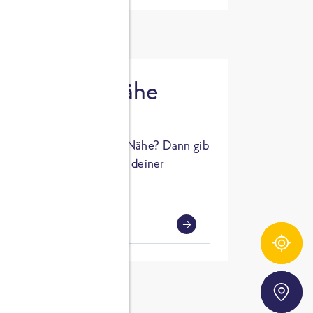
 in deiner Nähe
oSTA Produkt in deiner Nähe? Dann gib
hl ein und Supermärkte in deiner
gezeigt.
i
en
Zutatentracker
Storefinder