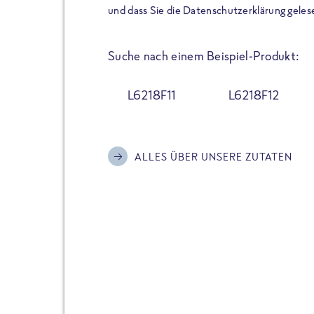
der Extraportion Eiweiß: Bis
und dass Sie die Datenschutzerklärung geles
Zubereitung. Hochwertige Zu
Gerichte schmeckt, ohne P
Suche nach einem Beispiel-Produkt:
Reinheitsgebot. Perfekt für 
und trotzdem nicht auf Genu
L6218F11
L6218F12
Alle Sorten hier im Online 
zu finden.
ALLES ÜBER UNSERE ZUTATEN
JETZT BESTELLEN