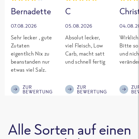
Bernadette
C
Chris
07.08.2026
05.08.2026
04.08.2
Sehr lecker , gute
Absolut lecker,
Wirklich
Zutaten
viel Fleisch, Low
Bitte so
eigentlich Nix zu
Carb, macht satt
und nich
beanstanden nur
und schnell fertig
verände
etwas viel Salz.
ZUR
ZUR
ZU
BEWERTUNG
BEWERTUNG
BE
Alle Sorten auf einen