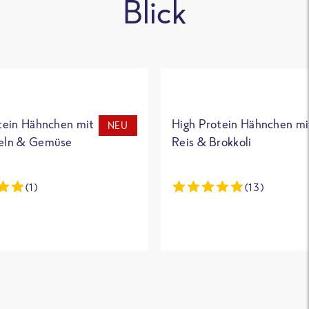
Blick
tein Hähnchen mit
High Protein Hähnchen mi
NEU
eln & Gemüse
Reis & Brokkoli
(1)
(13)