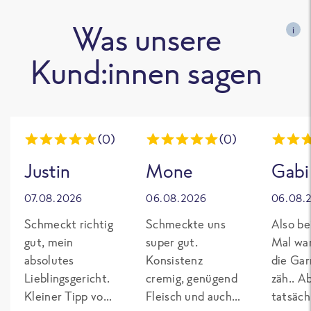
Was unsere
i
Kund:innen sagen
(0)
(0)
Justin
Mone
Gabi
07.08.2026
06.08.2026
06.08.
Schmeckt richtig
Schmeckte uns
Also be
gut, mein
super gut.
Mal wa
absolutes
Konsistenz
die Gar
Lieblingsgericht.
cremig, genügend
zäh.. A
Kleiner Tipp von
Fleisch und auch
tatsäch