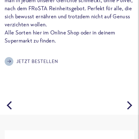
man in jedem unserer Gerichte schmeckt, ohne Pulver,
u
nach dem FRoSTA Reinheitsgebot. Perfekt für alle, die
F
sich bewusst ernähren und trotzdem nicht auf Genuss
a
verzichten wollen.
D
Alle Sorten hier im Online Shop oder in deinem
T
Supermarkt zu finden.
o
G
m
JETZT BESTELLEN
A