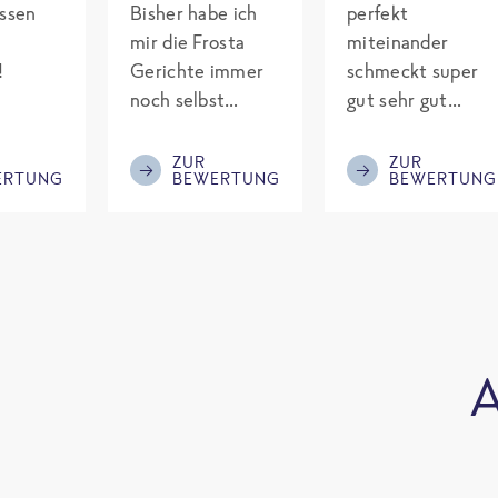
assen
Bisher habe ich
perfekt
mir die Frosta
miteinander
!
Gerichte immer
schmeckt super
noch selbst
gut sehr gut
gepimpt mit
gewürzt es passt
Eiweiß. Endlich
alles wird
ZUR
ZUR
ERTUNG
BEWERTUNG
BEWERTUNG
was fertiges und
aufjedenfall
nicht so brutal
nochmal bestellt
teuer wie die
Mitbewerber!
Bitte behalten!
A