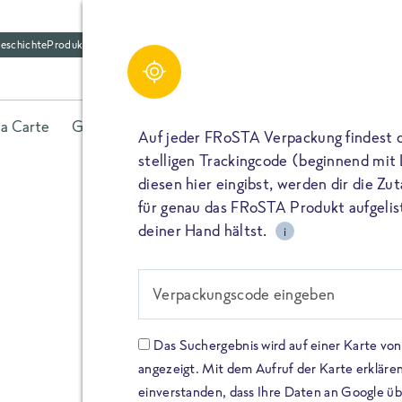
eschichte
Produktfriedhof
la Carte
Gerichte
Fisch
Gemüse
Kräuter
Belieb
Auf jeder FRoSTA Verpackung findest 
stelligen Trackingcode (beginnend mit
diesen hier eingibst, werden dir die Z
für genau das FRoSTA Produkt aufgelist
deiner Hand hältst.
i
FROSTA HIGH PROTEIN
Viel Protei
Verpackungscode eingeben
Keine Zusä
Das Suchergebnis wird auf einer Karte v
angezeigt. Mit dem Aufruf der Karte erklären
Entdecke unsere neuen FRoS
einverstanden, dass Ihre Daten an Google ü