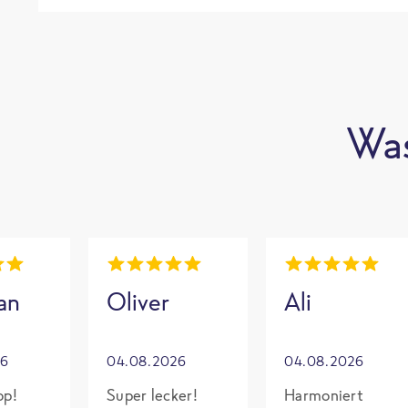
Was
an
Oliver
Ali
26
04.08.2026
04.08.2026
op!
Super lecker!
Harmoniert