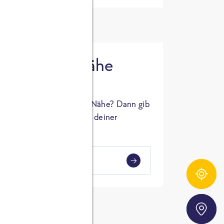
 in deiner Nähe
oSTA Produkt in deiner Nähe? Dann gib
hl ein und Supermärkte in deiner
gezeigt.
i
en
Zutatentracker
Storefinder