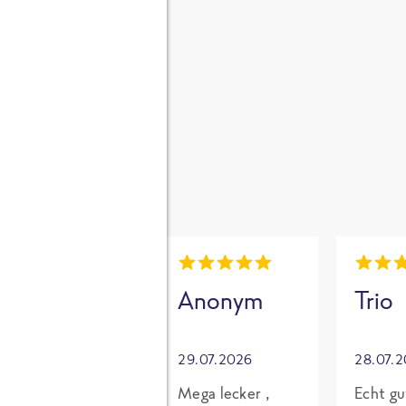
gen
i
Mia
Anonym
Trio
30.07.2026
29.07.2026
28.07.
Grundsätzlich
Mega lecker ,
Echt gu