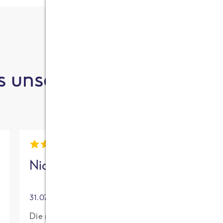
 unsere Kund:innen sa
Nick
Mia
31.07.2026
30.07.2026
Die neue High
Für mich mit