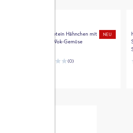
t
High Protein Hähnchen mit
NEU
NEU
Reis & Wok-Gemüse
(0)
ntracker