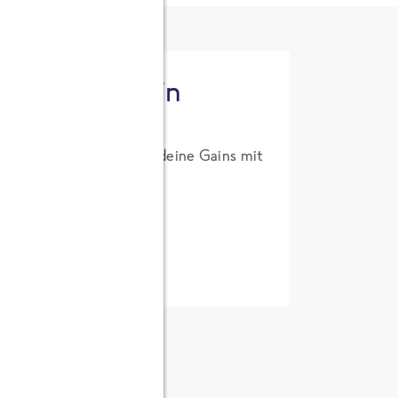
tzt High Protein
um Probierpreis. Hol dir deine Gains mit