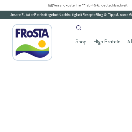
Versandkostenfrei** ab 49€, deutschlandweit
Unsere Zutaten
Reinheitsgebot
Nachhaltigkeit
Rezepte
Blog & Tipps
Unsere G
Shop
High Protein
à 