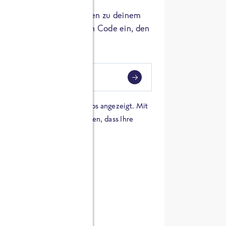
er die Herkunft der Zutaten zu deinem
 einfach den 8-stelligen Code ein, den
ndest.
i
eben
 einer Karte von Google Maps angezeigt. Mit
n Sie sich damit einverstanden, dass Ihre
 werden und dass Sie die
en haben.
E ZUTATEN