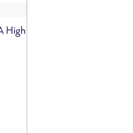
A High
Sicher dir je
Ab sofort gibts die Box z
10%.
Jetzt bestellen