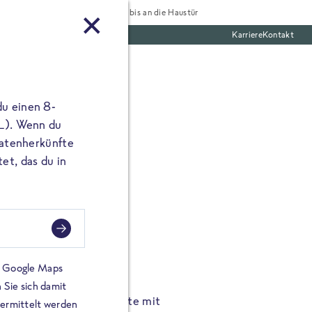
Tiefgekühlt bis an die Haustür
Karriere
Kontakt
te Boxen
du einen 8-
 L). Wenn du
utatenherkünfte
et, das du in
FROSTA À LA CARTE
n.
Hochgenus
tze.
Hause.
on Google Maps
 Sie sich damit
TA High Protein Gerichte mit
Unsere neuen FRoSTA à la
bermittelt werden