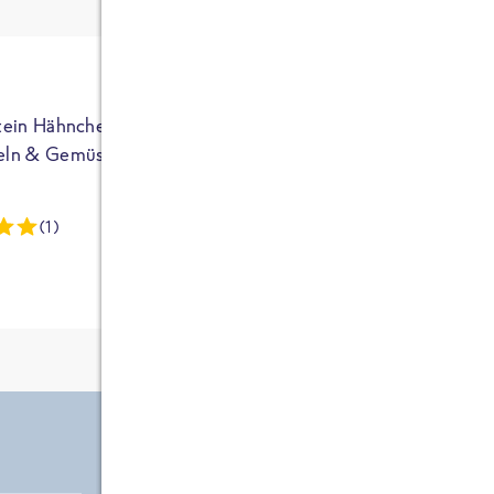
ja auf Sportler
ausgerichtet - die
brauchen etwas
mehr. Bei
normalem
tein Hähnchen mit
High Protein Hähnchen mi
NEU
Frühstück und
eln & Gemüse
Reis & Brokkoli
zwei Tüten aus
dieser Reihe
(1)
(13)
kommt man auf
circa 1700
Kalorien, das ist
etwas wenig.
Zutate