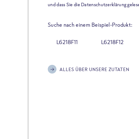
der Extraportion Eiweiß: Bis
und dass Sie die Datenschutzerklärung geles
Zubereitung. Hochwertige Zu
Gerichte schmeckt, ohne P
Suche nach einem Beispiel-Produkt:
Reinheitsgebot. Perfekt für 
und trotzdem nicht auf Genu
L6218F11
L6218F12
Alle Sorten hier im Online 
zu finden.
ALLES ÜBER UNSERE ZUTATEN
JETZT BESTELLEN