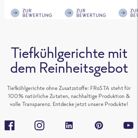
im ReWe nicht
Klasse.
ausreic
mehr erhältlich
Menge f
ZUR
ZUR
ZU
BEWERTUNG
BEWERTUNG
BE
ist!
'großen 
sonst gu
teilen. 
alle Fro
Tiefkühlgerichte mit
Gerichte
Paprika
dem Reinheitsgebot
enthalte
gern.
Tiefkühlgerichte ohne Zusatzstoffe: FRoSTA steht für
100 % natürliche Zutaten, nachhaltige Produktion &
volle Transparenz. Entdecke jetzt unsere Produkte!