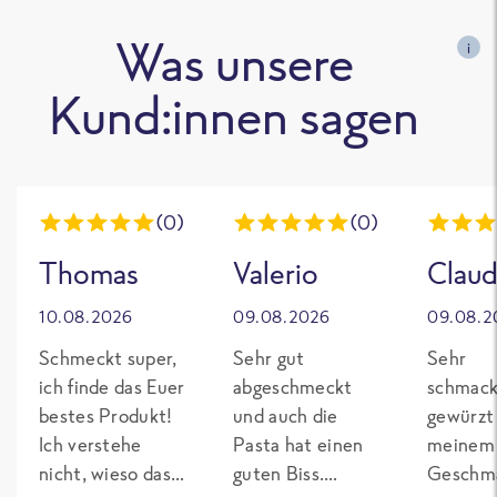
Was unsere
i
Kund:innen sagen
(0)
(0)
Thomas
Valerio
Claud
10.08.2026
09.08.2026
09.08.2
Schmeckt super,
Sehr gut
Sehr
ich finde das Euer
abgeschmeckt
schmack
bestes Produkt!
und auch die
gewürzt
Ich verstehe
Pasta hat einen
meinem
nicht, wieso das
guten Biss.
Geschma