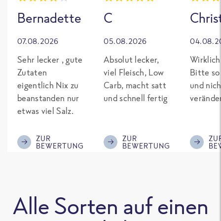
Bernadette
C
Chris
07.08.2026
05.08.2026
04.08.2
Sehr lecker , gute
Absolut lecker,
Wirklich
Zutaten
viel Fleisch, Low
Bitte so
eigentlich Nix zu
Carb, macht satt
und nich
beanstanden nur
und schnell fertig
verände
etwas viel Salz.
ZUR
ZUR
ZU
BEWERTUNG
BEWERTUNG
BE
Alle Sorten auf einen