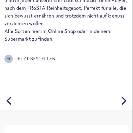
man in jedem unserer Gerichte schmeckt, ohne Pulver,
u
nach dem FRoSTA Reinheitsgebot. Perfekt für alle, die
F
sich bewusst ernähren und trotzdem nicht auf Genuss
a
verzichten wollen.
D
Alle Sorten hier im Online Shop oder in deinem
T
Supermarkt zu finden.
o
G
m
JETZT BESTELLEN
A