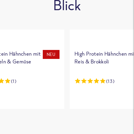
Blick
tein Hähnchen mit
High Protein Hähnchen mi
NEU
eln & Gemüse
Reis & Brokkoli
(1)
(13)