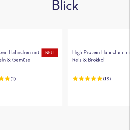
Blick
tein Hähnchen mit
High Protein Hähnchen mi
NEU
eln & Gemüse
Reis & Brokkoli
(1)
(13)