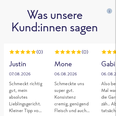
Was unsere
i
Kund:innen sagen
(0)
(0)
Justin
Mone
Gabi
07.08.2026
06.08.2026
06.08.
Schmeckt richtig
Schmeckte uns
Also be
gut, mein
super gut.
Mal wa
absolutes
Konsistenz
die Gar
Lieblingsgericht.
cremig, genügend
zäh.. A
Kleiner Tipp von
Fleisch und auch
tatsäch