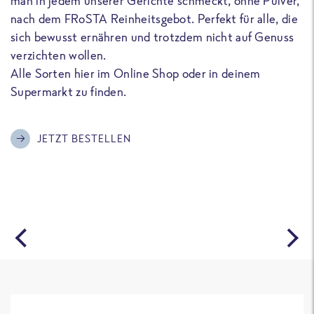
man in jedem unserer Gerichte schmeckt, ohne Pulver,
u
nach dem FRoSTA Reinheitsgebot. Perfekt für alle, die
F
sich bewusst ernähren und trotzdem nicht auf Genuss
a
verzichten wollen.
D
Alle Sorten hier im Online Shop oder in deinem
T
Supermarkt zu finden.
o
G
m
JETZT BESTELLEN
A