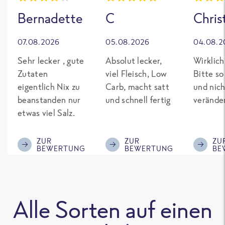
Bernadette
C
Chris
07.08.2026
05.08.2026
04.08.2
Sehr lecker , gute
Absolut lecker,
Wirklich
Zutaten
viel Fleisch, Low
Bitte so
eigentlich Nix zu
Carb, macht satt
und nich
beanstanden nur
und schnell fertig
verände
etwas viel Salz.
ZUR
ZUR
ZU
BEWERTUNG
BEWERTUNG
BE
Alle Sorten auf einen