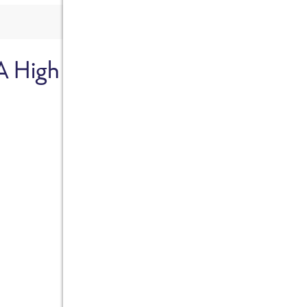
A High
Sicher dir je
Ab sofort gibts die Box z
10%.
Jetzt bestellen