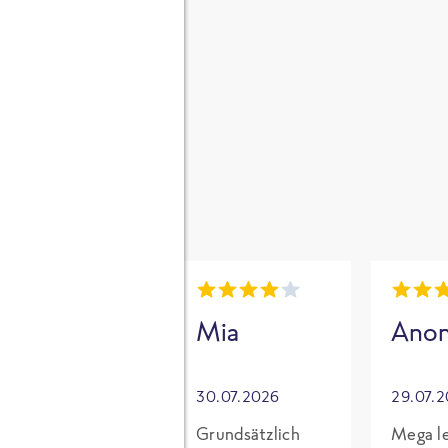
gen
i
Mia
Mia
Ano
30.07.2026
30.07.2026
29.07.
Für mich mit
Grundsätzlich
Mega le