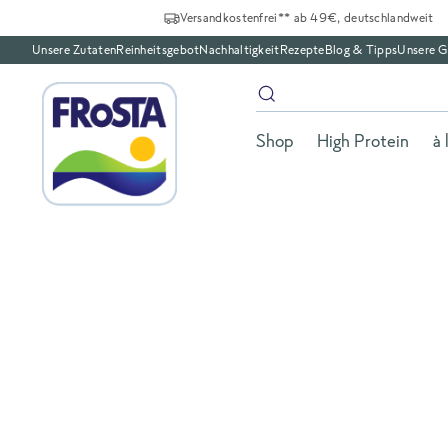
Versandkostenfrei** ab 49€, deutschlandweit
Unsere Zutaten
Reinheitsgebot
Nachhaltigkeit
Rezepte
Blog & Tipps
Unsere G
Shop
High Protein
à 