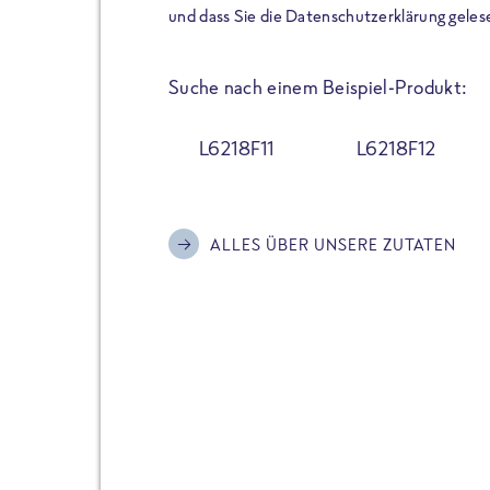
der Extraportion Eiweiß: Bis
und dass Sie die Datenschutzerklärung geles
Zubereitung. Hochwertige Zu
Gerichte schmeckt, ohne P
Suche nach einem Beispiel-Produkt:
Reinheitsgebot. Perfekt für 
und trotzdem nicht auf Genu
L6218F11
L6218F12
Alle Sorten hier im Online 
zu finden.
ALLES ÜBER UNSERE ZUTATEN
JETZT BESTELLEN