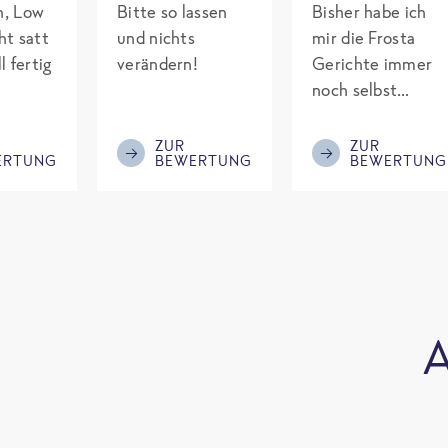
ch, Low
Bitte so lassen
Bisher habe ich
ht satt
und nichts
mir die Frosta
l fertig
verändern!
Gerichte immer
noch selbst
gepimpt mit
Eiweiß. Endlich
ZUR
ZUR
ERTUNG
BEWERTUNG
BEWERTUNG
was fertiges und
nicht so brutal
teuer wie die
Mitbewerber!
Bitte behalten!
A