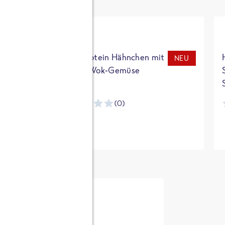
t
High Protein Hähnchen mit
NEU
NEU
Reis & Wok-Gemüse
(0)
ntracker