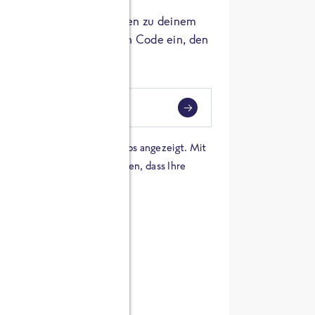
er die Herkunft der Zutaten zu deinem
 einfach den 8-stelligen Code ein, den
ndest.
i
eben
 einer Karte von Google Maps angezeigt. Mit
n Sie sich damit einverstanden, dass Ihre
 werden und dass Sie die
en haben.
E ZUTATEN