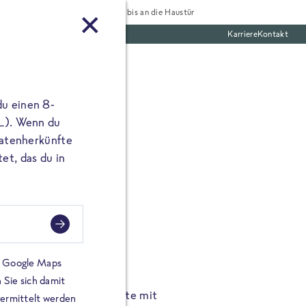
Tiefgekühlt bis an die Haustür
Karriere
Kontakt
te Boxen
du einen 8-
 L). Wenn du
utatenherkünfte
et, das du in
FROSTA À LA CARTE
n.
Hochgenus
tze.
Hause.
on Google Maps
 Sie sich damit
TA High Protein Gerichte mit
Unsere neuen FRoSTA à la
bermittelt werden