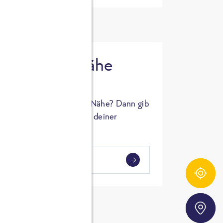
 in deiner Nähe
oSTA Produkt in deiner Nähe? Dann gib
hl ein und Supermärkte in deiner
gezeigt.
i
en
Zutatentracker
Storefinder