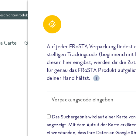
eschichte
Produktfriedhof
la Carte
Gerichte
Fisch
Gemüse
Kräuter
Belieb
Auf jeder FRoSTA Verpackung findest 
stelligen Trackingcode (beginnend mit
diesen hier eingibst, werden dir die Z
für genau das FRoSTA Produkt aufgelist
deiner Hand hältst.
i
FROSTA HIGH PROTEIN
Viel Protei
Verpackungscode eingeben
Keine Zusä
Das Suchergebnis wird auf einer Karte v
angezeigt. Mit dem Aufruf der Karte erklären
Entdecke unsere neuen FRoS
einverstanden, dass Ihre Daten an Google ü