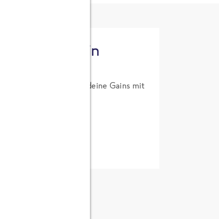
tzt High Protein
um Probierpreis. Hol dir deine Gains mit