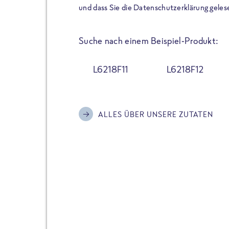
der Extraportion Eiweiß: Bis
und dass Sie die Datenschutzerklärung geles
Zubereitung. Hochwertige Zu
Gerichte schmeckt, ohne P
Suche nach einem Beispiel-Produkt:
Reinheitsgebot. Perfekt für 
und trotzdem nicht auf Genu
L6218F11
L6218F12
Alle Sorten hier im Online 
zu finden.
ALLES ÜBER UNSERE ZUTATEN
JETZT BESTELLEN