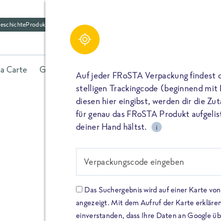
eschichte
Produktfriedhof
la Carte
Gerichte
Fisch
Gemüse
Kräuter
Belieb
Auf jeder FRoSTA Verpackung findest 
stelligen Trackingcode (beginnend mit
diesen hier eingibst, werden dir die Z
für genau das FRoSTA Produkt aufgelist
deiner Hand hältst.
i
FROSTA HIGH PROTEIN
Viel Protei
Verpackungscode eingeben
Keine Zusä
Das Suchergebnis wird auf einer Karte v
angezeigt. Mit dem Aufruf der Karte erklären
Entdecke unsere neuen FRoS
einverstanden, dass Ihre Daten an Google ü