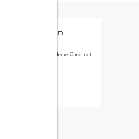
tzt High Protein
um Probierpreis. Hol dir deine Gains mit