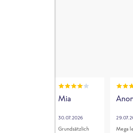
gen
i
Mia
Mia
Ano
30.07.2026
30.07.2026
29.07.
Für mich mit
Grundsätzlich
Mega le