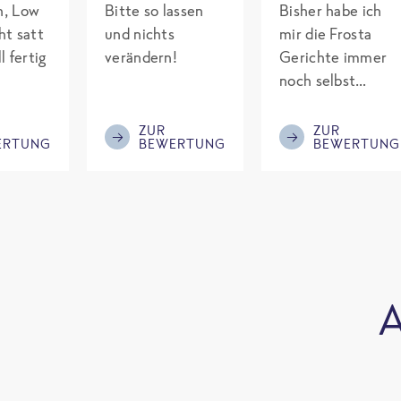
ch, Low
Bitte so lassen
Bisher habe ich
ht satt
und nichts
mir die Frosta
l fertig
verändern!
Gerichte immer
noch selbst
gepimpt mit
Eiweiß. Endlich
ZUR
ZUR
ERTUNG
BEWERTUNG
BEWERTUNG
was fertiges und
nicht so brutal
teuer wie die
Mitbewerber!
Bitte behalten!
A