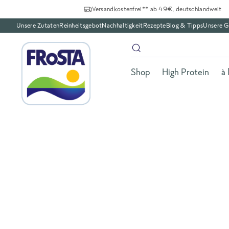
Versandkostenfrei** ab 49€, deutschlandweit
Unsere Zutaten
Reinheitsgebot
Nachhaltigkeit
Rezepte
Blog & Tipps
Unsere G
Shop
High Protein
à 