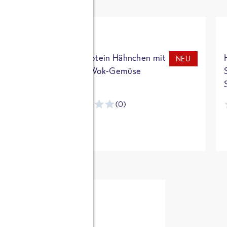
t
High Protein Hähnchen mit
NEU
NEU
Reis & Wok-Gemüse
(0)
ntracker