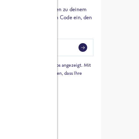
er die Herkunft der Zutaten zu deinem
 einfach den 8-stelligen Code ein, den
ndest.
i
eben
 einer Karte von Google Maps angezeigt. Mit
n Sie sich damit einverstanden, dass Ihre
 werden und dass Sie die
en haben.
E ZUTATEN