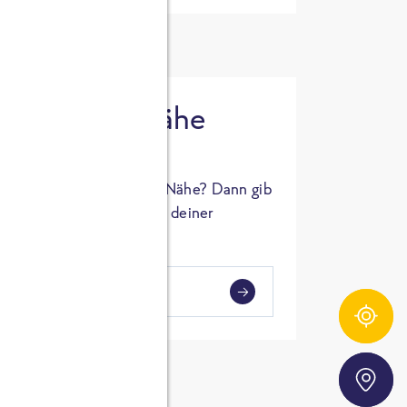
 in deiner Nähe
oSTA Produkt in deiner Nähe? Dann gib
hl ein und Supermärkte in deiner
gezeigt.
i
en
Zutatentracker
Storefinder