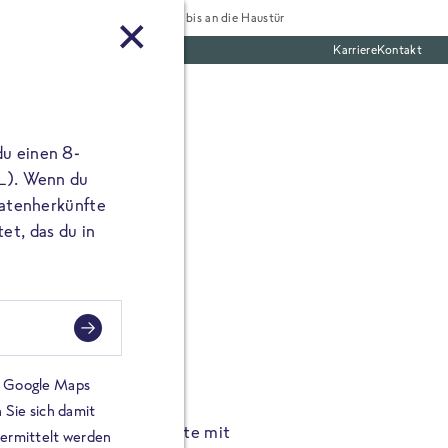
Tiefgekühlt bis an die Haustür
Karriere
Kontakt
te Boxen
du einen 8-
 L). Wenn du
utatenherkünfte
et, das du in
FROSTA À LA CARTE
n.
Hochgenus
tze.
Hause.
on Google Maps
 Sie sich damit
TA High Protein Gerichte mit
Unsere neuen FRoSTA à la
bermittelt werden