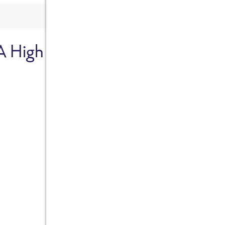
A High
Sicher dir je
Ab sofort gibts die Box z
10%.
Jetzt bestellen