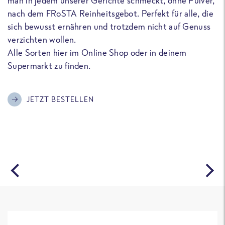
man in jedem unserer Gerichte schmeckt, ohne Pulver,
u
nach dem FRoSTA Reinheitsgebot. Perfekt für alle, die
F
sich bewusst ernähren und trotzdem nicht auf Genuss
a
verzichten wollen.
D
Alle Sorten hier im Online Shop oder in deinem
T
Supermarkt zu finden.
o
G
m
JETZT BESTELLEN
A