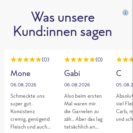
Was unsere
i
Kund:innen sagen
(0)
(0)
Mone
Gabi
C
06.08.2026
06.08.2026
05.08.
Schmeckte uns
Also beim ersten
Absolut
super gut.
Mal waren mir
viel Fl
Konsistenz
die Garnelen zu
Carb, m
cremig, genügend
zäh.. Aber das lag
und sch
Fleisch und auch
tatsächlich an