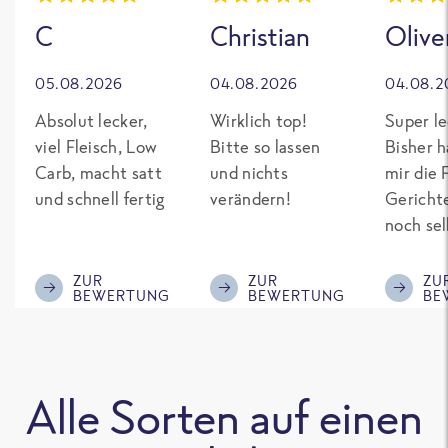
C
Christian
Olive
05.08.2026
04.08.2026
04.08.2
Absolut lecker,
Wirklich top!
Super le
viel Fleisch, Low
Bitte so lassen
Bisher h
Carb, macht satt
und nichts
mir die 
und schnell fertig
verändern!
Gericht
noch sel
gepimpt
Eiweiß. 
ZUR
ZUR
ZU
BEWERTUNG
BEWERTUNG
BE
was fert
nicht so
teuer wi
Mitbewe
Alle Sorten auf einen
Bitte be