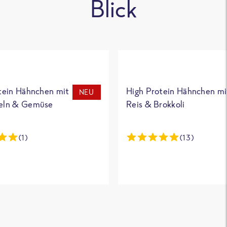
Blick
tein Hähnchen mit
High Protein Hähnchen mi
NEU
eln & Gemüse
Reis & Brokkoli
(1)
(13)