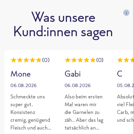
Was unsere
i
Kund:innen sagen
(0)
(0)
Mone
Gabi
C
06.08.2026
06.08.2026
05.08.
Schmeckte uns
Also beim ersten
Absolut
super gut.
Mal waren mir
viel Fl
Konsistenz
die Garnelen zu
Carb, m
cremig, genügend
zäh.. Aber das lag
und sch
Fleisch und auch
tatsächlich an