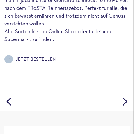
man in jedem unserer Gerichte schmeckt, ohne Pulver,
u
nach dem FRoSTA Reinheitsgebot. Perfekt für alle, die
F
sich bewusst ernähren und trotzdem nicht auf Genuss
a
verzichten wollen.
D
Alle Sorten hier im Online Shop oder in deinem
T
Supermarkt zu finden.
o
G
m
JETZT BESTELLEN
A