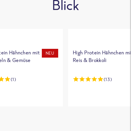
Blick
tein Hähnchen mit
High Protein Hähnchen mi
NEU
eln & Gemüse
Reis & Brokkoli
(1)
(13)