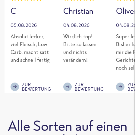
C
Christian
Olive
05.08.2026
04.08.2026
04.08.2
Absolut lecker,
Wirklich top!
Super le
viel Fleisch, Low
Bitte so lassen
Bisher h
Carb, macht satt
und nichts
mir die 
und schnell fertig
verändern!
Gericht
noch sel
gepimpt
Eiweiß. 
ZUR
ZUR
ZU
BEWERTUNG
BEWERTUNG
BE
was fert
nicht so
teuer wi
Mitbewe
Alle Sorten auf einen
Bitte be