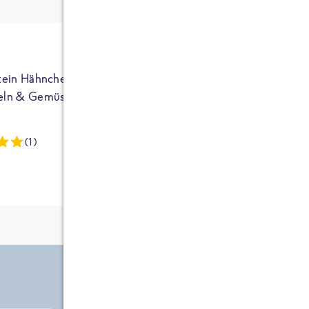
ja auf Sportler
ausgerichtet - die
brauchen etwas
mehr. Bei
normalem
tein Hähnchen mit
High Protein Hähnchen mi
NEU
Frühstück und
eln & Gemüse
Reis & Brokkoli
zwei Tüten aus
dieser Reihe
(1)
(13)
kommt man auf
circa 1700
Kalorien, das ist
etwas wenig.
Zutate