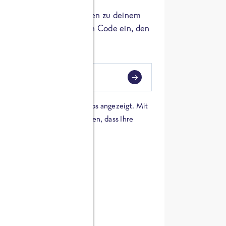
er die Herkunft der Zutaten zu deinem
 einfach den 8-stelligen Code ein, den
ndest.
i
eben
 einer Karte von Google Maps angezeigt. Mit
n Sie sich damit einverstanden, dass Ihre
 werden und dass Sie die
en haben.
E ZUTATEN