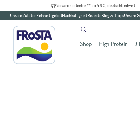
Versandkostenfrei** ab 49€, deutschlandweit
Unsere Zutaten
Reinheitsgebot
Nachhaltigkeit
Rezepte
Blog & Tipps
Unsere G
Shop
High Protein
à 