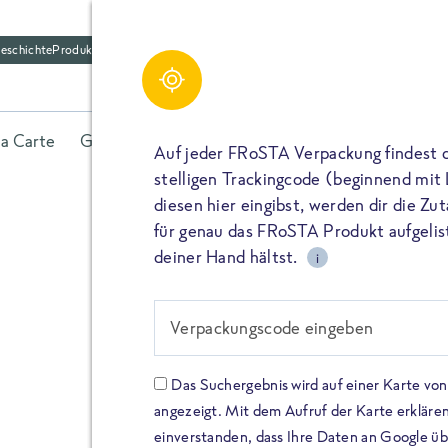
eschichte
Produktfriedhof
la Carte
Gerichte
Fisch
Gemüse
Kräuter
Belieb
Auf jeder FRoSTA Verpackung findest 
stelligen Trackingcode (beginnend mit
diesen hier eingibst, werden dir die Z
für genau das FRoSTA Produkt aufgelist
deiner Hand hältst.
i
FROSTA HIGH PROTEIN
Viel Protei
Verpackungscode eingeben
Keine Zusä
Das Suchergebnis wird auf einer Karte v
angezeigt. Mit dem Aufruf der Karte erklären
Entdecke unsere neuen FRoS
einverstanden, dass Ihre Daten an Google ü