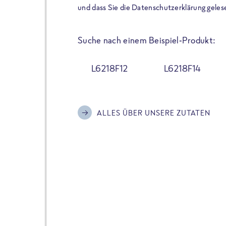
der Extraportion Eiweiß: Bis
und dass Sie die Datenschutzerklärung geles
Zubereitung. Hochwertige Zu
Gerichte schmeckt, ohne P
Suche nach einem Beispiel-Produkt:
Reinheitsgebot. Perfekt für 
und trotzdem nicht auf Genu
L6218F12
L6218F14
Alle Sorten hier im Online 
zu finden.
ALLES ÜBER UNSERE ZUTATEN
JETZT BESTELLEN