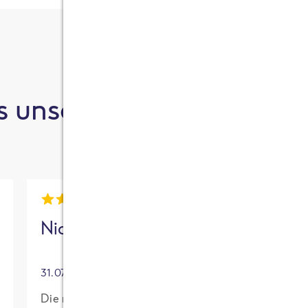
 unsere Kund:innen sa
Nick
Mia
31.07.2026
30.07.2026
Die neue High
Für mich mit