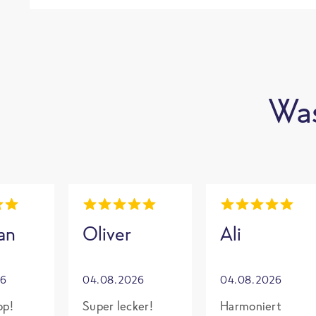
Was
an
Oliver
Ali
26
04.08.2026
04.08.2026
op!
Super lecker!
Harmoniert