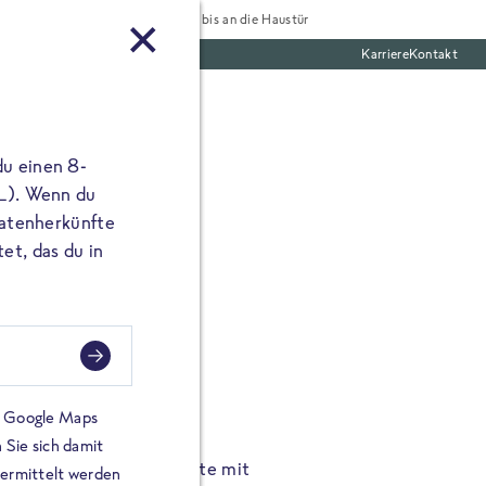
Tiefgekühlt bis an die Haustür
Karriere
Kontakt
te Boxen
du einen 8-
 L). Wenn du
utatenherkünfte
et, das du in
FROSTA À LA CARTE
n.
Hochgenus
tze.
Hause.
on Google Maps
 Sie sich damit
TA High Protein Gerichte mit
Unsere neuen FRoSTA à la
bermittelt werden