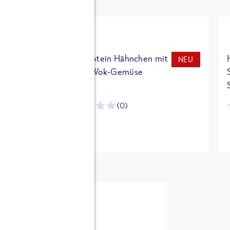
t
High Protein Hähnchen mit
NEU
NEU
Reis & Wok-Gemüse
(0)
ntracker