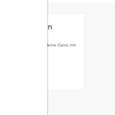
tzt High Protein
um Probierpreis. Hol dir deine Gains mit