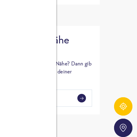
 in deiner Nähe
oSTA Produkt in deiner Nähe? Dann gib
hl ein und Supermärkte in deiner
gezeigt.
i
en
Zutatentracker
Storefinder