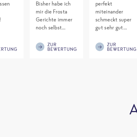
assen
Bisher habe ich
perfekt
mir die Frosta
miteinander
!
Gerichte immer
schmeckt super
noch selbst
gut sehr gut
gepimpt mit
gewürzt es passt
Eiweiß. Endlich
alles wird
ZUR
ZUR
ERTUNG
BEWERTUNG
BEWERTUNG
was fertiges und
aufjedenfall
nicht so brutal
nochmal bestellt
teuer wie die
Mitbewerber!
Bitte behalten!
A