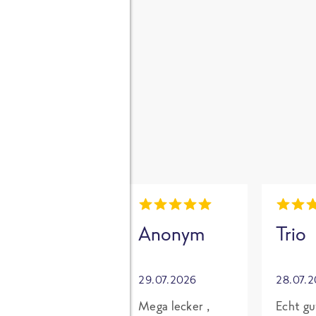
gen
i
Mia
Anonym
Trio
30.07.2026
29.07.2026
28.07.
Grundsätzlich
Mega lecker ,
Echt gu