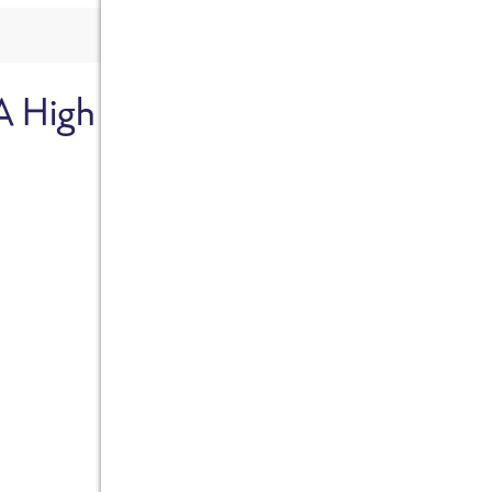
A High
Sicher dir je
Ab sofort gibts die Box z
10%.
Jetzt bestellen