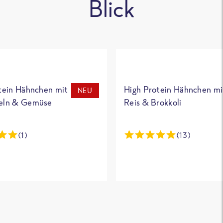
Blick
tein Hähnchen mit
High Protein Hähnchen mi
NEU
eln & Gemüse
Reis & Brokkoli
(1)
(13)