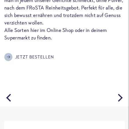
man in jedem unserer Gerichte schmeckt, ohne Pulver,
u
nach dem FRoSTA Reinheitsgebot. Perfekt für alle, die
F
sich bewusst ernähren und trotzdem nicht auf Genuss
a
verzichten wollen.
D
Alle Sorten hier im Online Shop oder in deinem
T
Supermarkt zu finden.
o
G
m
JETZT BESTELLEN
A