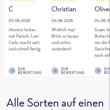
C
Christian
Olive
05.08.2026
04.08.2026
04.08.2
Absolut lecker,
Wirklich top!
Super le
viel Fleisch, Low
Bitte so lassen
Bisher h
Carb, macht satt
und nichts
mir die 
und schnell fertig
verändern!
Gericht
noch sel
gepimpt
Eiweiß. 
ZUR
ZUR
ZU
BEWERTUNG
BEWERTUNG
BE
was fert
nicht so
teuer wi
Mitbewe
Alle Sorten auf einen
Bitte be