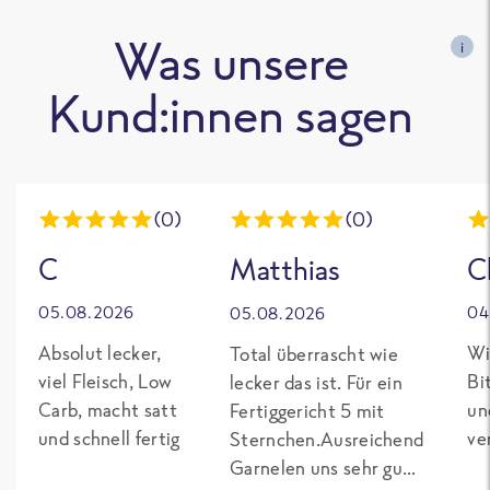
Was unsere
i
Kund:innen sagen
(0)
(0)
C
Matthias
C
05.08.2026
04
05.08.2026
Absolut lecker,
Wi
Total überrascht wie
viel Fleisch, Low
Bi
lecker das ist. Für ein
Carb, macht satt
un
Fertiggericht 5 mit
und schnell fertig
ve
Sternchen.Ausreichend
Garnelen uns sehr gut