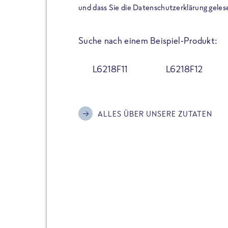
der Extraportion Eiweiß: Bis
und dass Sie die Datenschutzerklärung geles
Zubereitung. Hochwertige Zu
Gerichte schmeckt, ohne P
Suche nach einem Beispiel-Produkt:
Reinheitsgebot. Perfekt für 
und trotzdem nicht auf Genu
L6218F11
L6218F12
Alle Sorten hier im Online 
zu finden.
ALLES ÜBER UNSERE ZUTATEN
JETZT BESTELLEN