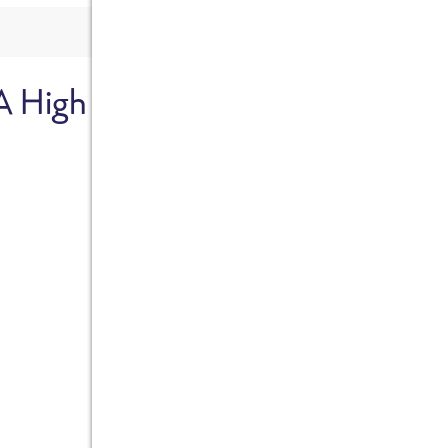
A High
Sicher dir je
Ab sofort gibts die Box z
10%.
Jetzt bestellen