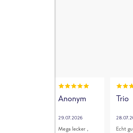
gen
i
Mia
Anonym
Trio
30.07.2026
29.07.2026
28.07.
Grundsätzlich
Mega lecker ,
Echt gu