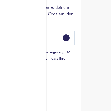
er die Herkunft der Zutaten zu deinem
 einfach den 8-stelligen Code ein, den
ndest.
i
eben
 einer Karte von Google Maps angezeigt. Mit
n Sie sich damit einverstanden, dass Ihre
 werden und dass Sie die
en haben.
E ZUTATEN