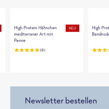
High Protein Hähnchen
High Pro
NEU
mediterraner Art mit
Bandnud
Penne
(8)
Newsletter bestellen