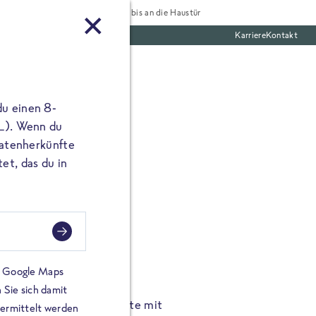
Tiefgekühlt bis an die Haustür
Karriere
Kontakt
te Boxen
du einen 8-
 L). Wenn du
utatenherkünfte
et, das du in
FROSTA À LA CARTE
n.
Hochgenus
tze.
Hause.
on Google Maps
 Sie sich damit
TA High Protein Gerichte mit
Unsere neuen FRoSTA à la
bermittelt werden