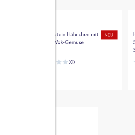
t
High Protein Hähnchen mit
NEU
NEU
Reis & Wok-Gemüse
(0)
ntracker