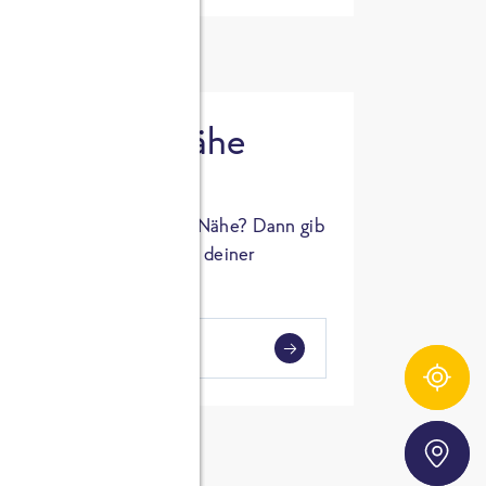
 in deiner Nähe
oSTA Produkt in deiner Nähe? Dann gib
hl ein und Supermärkte in deiner
gezeigt.
i
en
Zutatentracker
Storefinder