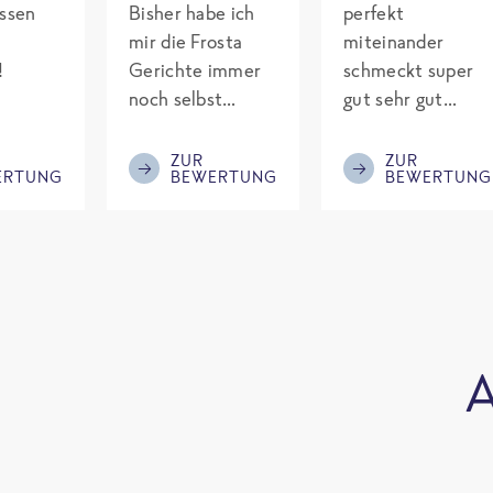
assen
Bisher habe ich
perfekt
mir die Frosta
miteinander
!
Gerichte immer
schmeckt super
noch selbst
gut sehr gut
gepimpt mit
gewürzt es passt
Eiweiß. Endlich
alles wird
ZUR
ZUR
ERTUNG
BEWERTUNG
BEWERTUNG
was fertiges und
aufjedenfall
nicht so brutal
nochmal bestellt
teuer wie die
Mitbewerber!
Bitte behalten!
A