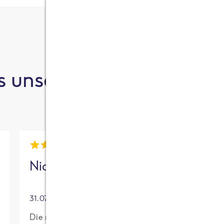
 unsere Kund:innen sa
Nick
Mia
31.07.2026
30.07.2026
Die neue High
Für mich mit