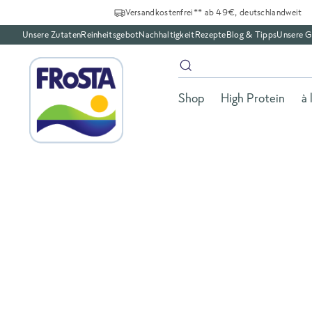
Versandkostenfrei** ab 49€, deutschlandweit
Unsere Zutaten
Reinheitsgebot
Nachhaltigkeit
Rezepte
Blog & Tipps
Unsere G
Shop
High Protein
à 