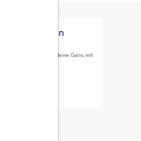
tzt High Protein
um Probierpreis. Hol dir deine Gains mit