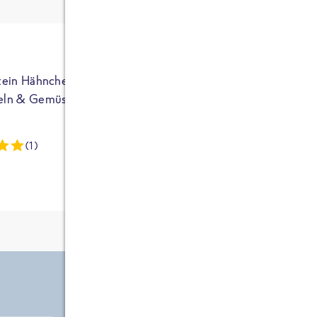
ja auf Sportler
ausgerichtet - die
brauchen etwas
mehr. Bei
normalem
tein Hähnchen mit
High Protein Hähnchen mi
NEU
Frühstück und
eln & Gemüse
Reis & Brokkoli
zwei Tüten aus
dieser Reihe
(1)
(13)
kommt man auf
circa 1700
Kalorien, das ist
etwas wenig.
Zutate