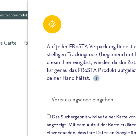
eschichte
Produktfriedhof
la Carte
Gerichte
Fisch
Gemüse
Kräuter
Belieb
Auf jeder FRoSTA Verpackung findest 
stelligen Trackingcode (beginnend mit
diesen hier eingibst, werden dir die Z
für genau das FRoSTA Produkt aufgelist
deiner Hand hältst.
i
FROSTA HIGH PROTEIN
Viel Protei
Verpackungscode eingeben
Keine Zusä
Das Suchergebnis wird auf einer Karte v
angezeigt. Mit dem Aufruf der Karte erklären
Entdecke unsere neuen FRoS
einverstanden, dass Ihre Daten an Google ü