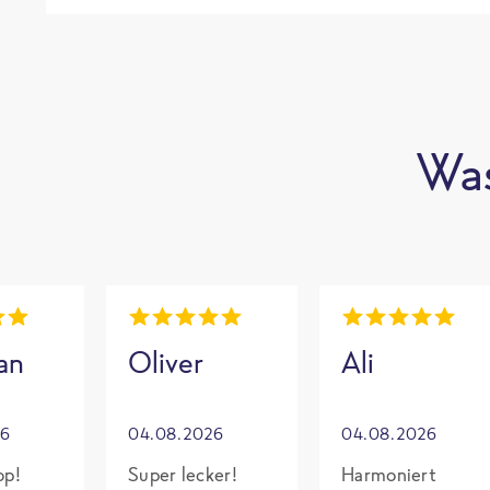
Was
an
Oliver
Ali
26
04.08.2026
04.08.2026
op!
Super lecker!
Harmoniert