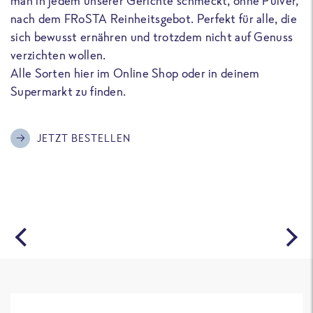
man in jedem unserer Gerichte schmeckt, ohne Pulver,
u
nach dem FRoSTA Reinheitsgebot. Perfekt für alle, die
F
sich bewusst ernähren und trotzdem nicht auf Genuss
a
verzichten wollen.
D
Alle Sorten hier im Online Shop oder in deinem
T
Supermarkt zu finden.
o
G
m
JETZT BESTELLEN
A