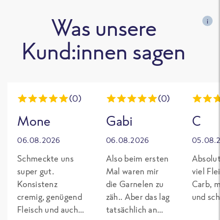
Was unsere
i
Kund:innen sagen
(0)
(0)
Mone
Gabi
C
06.08.2026
06.08.2026
05.08.
Schmeckte uns
Also beim ersten
Absolut
super gut.
Mal waren mir
viel Fl
Konsistenz
die Garnelen zu
Carb, m
cremig, genügend
zäh.. Aber das lag
und sch
Fleisch und auch
tatsächlich an