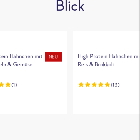
Blick
tein Hähnchen mit
High Protein Hähnchen mi
NEU
eln & Gemüse
Reis & Brokkoli
(1)
(13)