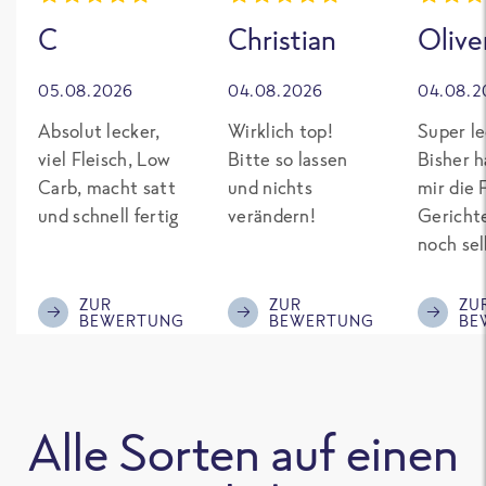
C
Christian
Olive
05.08.2026
04.08.2026
04.08.2
Absolut lecker,
Wirklich top!
Super le
viel Fleisch, Low
Bitte so lassen
Bisher h
Carb, macht satt
und nichts
mir die 
und schnell fertig
verändern!
Gericht
noch sel
gepimpt
Eiweiß. 
ZUR
ZUR
ZU
BEWERTUNG
BEWERTUNG
BE
was fert
nicht so
teuer wi
Mitbewe
Alle Sorten auf einen
Bitte be