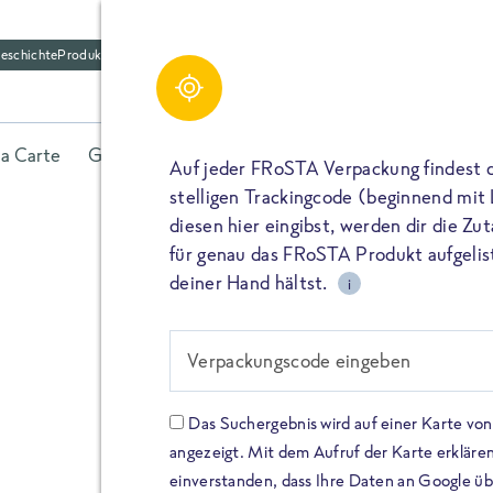
eschichte
Produktfriedhof
la Carte
Gerichte
Fisch
Gemüse
Kräuter
Belieb
Auf jeder FRoSTA Verpackung findest 
stelligen Trackingcode (beginnend mit
diesen hier eingibst, werden dir die Z
für genau das FRoSTA Produkt aufgelist
deiner Hand hältst.
i
FROSTA HIGH PROTEIN
Viel Protei
Verpackungscode eingeben
Keine Zusä
Das Suchergebnis wird auf einer Karte v
angezeigt. Mit dem Aufruf der Karte erklären
Entdecke unsere neuen FRoS
einverstanden, dass Ihre Daten an Google ü