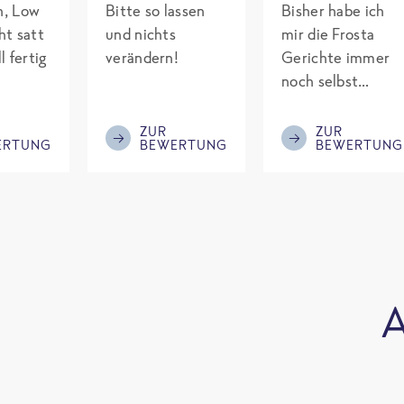
ch, Low
Bitte so lassen
Bisher habe ich
ht satt
und nichts
mir die Frosta
l fertig
verändern!
Gerichte immer
noch selbst
gepimpt mit
Eiweiß. Endlich
ZUR
ZUR
ERTUNG
BEWERTUNG
BEWERTUNG
was fertiges und
nicht so brutal
teuer wie die
Mitbewerber!
Bitte behalten!
A