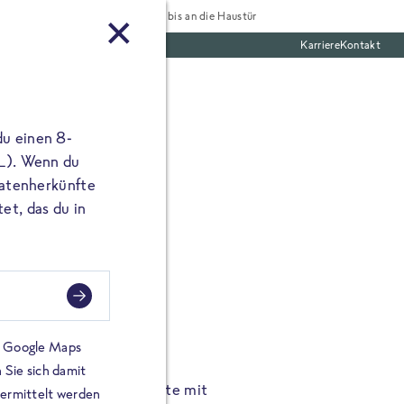
Tiefgekühlt bis an die Haustür
Karriere
Kontakt
te Boxen
du einen 8-
 L). Wenn du
utatenherkünfte
et, das du in
FROSTA À LA CARTE
n.
Hochgenus
tze.
Hause.
on Google Maps
 Sie sich damit
TA High Protein Gerichte mit
Unsere neuen FRoSTA à la
bermittelt werden