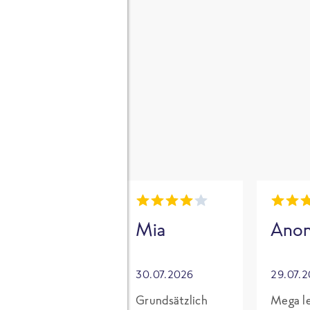
gen
i
Mia
Mia
Ano
30.07.2026
30.07.2026
29.07.
Für mich mit
Grundsätzlich
Mega le