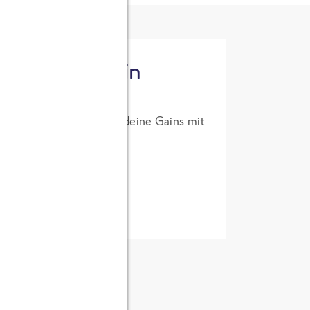
tzt High Protein
um Probierpreis. Hol dir deine Gains mit