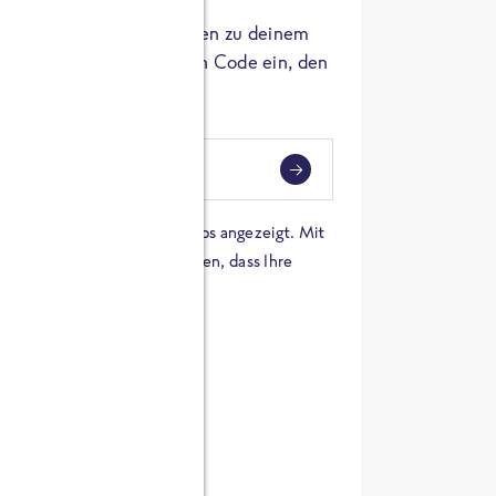
er die Herkunft der Zutaten zu deinem
 einfach den 8-stelligen Code ein, den
ndest.
i
eben
 einer Karte von Google Maps angezeigt. Mit
n Sie sich damit einverstanden, dass Ihre
 werden und dass Sie die
en haben.
E ZUTATEN