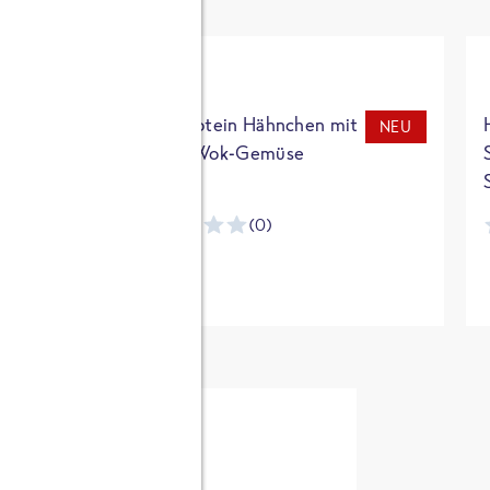
t
High Protein Hähnchen mit
NEU
NEU
Reis & Wok-Gemüse
(0)
ntracker