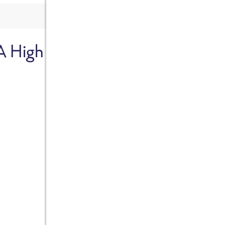
A High
Sicher dir je
Ab sofort gibts die Box z
10%.
Jetzt bestellen