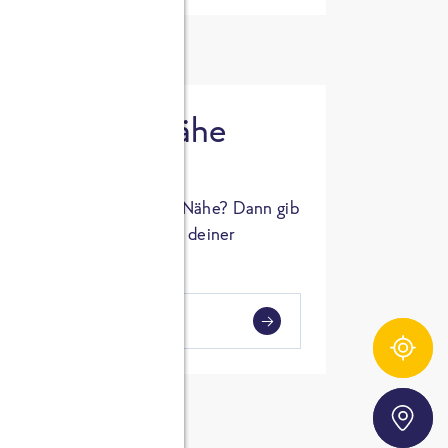
 in deiner Nähe
oSTA Produkt in deiner Nähe? Dann gib
hl ein und Supermärkte in deiner
gezeigt.
i
en
Zutatentracker
Storefinder