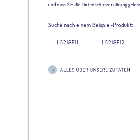
der Extraportion Eiweiß: Bis
und dass Sie die Datenschutzerklärung geles
Zubereitung. Hochwertige Zu
Gerichte schmeckt, ohne P
Suche nach einem Beispiel-Produkt:
Reinheitsgebot. Perfekt für 
und trotzdem nicht auf Genu
L6218F11
L6218F12
Alle Sorten hier im Online 
zu finden.
ALLES ÜBER UNSERE ZUTATEN
JETZT BESTELLEN