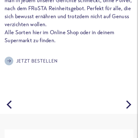
man in jedem unserer Gerichte schmeckt, ohne Pulver,
u
nach dem FRoSTA Reinheitsgebot. Perfekt für alle, die
F
sich bewusst ernähren und trotzdem nicht auf Genuss
a
verzichten wollen.
D
Alle Sorten hier im Online Shop oder in deinem
T
Supermarkt zu finden.
o
G
m
JETZT BESTELLEN
A