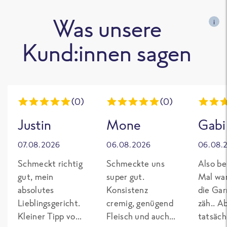
Was unsere
i
Kund:innen sagen
(0)
(0)
Justin
Mone
Gabi
07.08.2026
06.08.2026
06.08.
Schmeckt richtig
Schmeckte uns
Also be
gut, mein
super gut.
Mal wa
absolutes
Konsistenz
die Gar
Lieblingsgericht.
cremig, genügend
zäh.. A
Kleiner Tipp von
Fleisch und auch
tatsäch