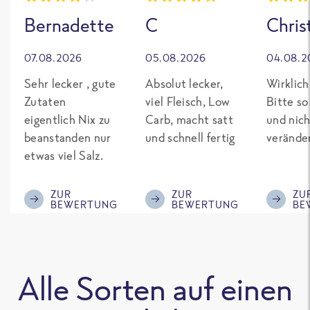
Bernadette
C
Chris
07.08.2026
05.08.2026
04.08.2
Sehr lecker , gute
Absolut lecker,
Wirklich
Zutaten
viel Fleisch, Low
Bitte so
eigentlich Nix zu
Carb, macht satt
und nich
beanstanden nur
und schnell fertig
verände
etwas viel Salz.
ZUR
ZUR
ZU
BEWERTUNG
BEWERTUNG
BE
Alle Sorten auf einen