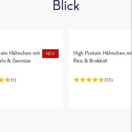
Blick
tein Hähnchen mit
High Protein Hähnchen mi
NEU
eln & Gemüse
Reis & Brokkoli
(1)
(13)