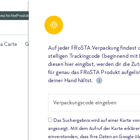
eschichte
Produktfriedhof
la Carte
Gerichte
Fisch
Gemüse
Kräuter
Belieb
Auf jeder FRoSTA Verpackung findest 
stelligen Trackingcode (beginnend mit
diesen hier eingibst, werden dir die Z
für genau das FRoSTA Produkt aufgelist
deiner Hand hältst.
i
FROSTA HIGH PROTEIN
Viel Protei
Verpackungscode eingeben
Keine Zusä
Das Suchergebnis wird auf einer Karte v
angezeigt. Mit dem Aufruf der Karte erklären
Entdecke unsere neuen FRoS
einverstanden, dass Ihre Daten an Google ü