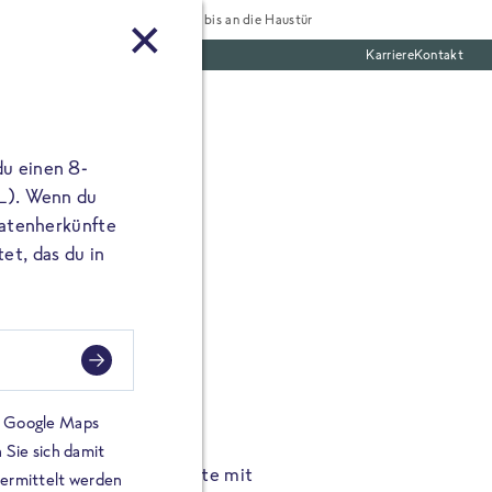
Tiefgekühlt bis an die Haustür
Karriere
Kontakt
te Boxen
du einen 8-
 L). Wenn du
utatenherkünfte
et, das du in
FROSTA À LA CARTE
n.
Hochgenus
tze.
Hause.
on Google Maps
 Sie sich damit
TA High Protein Gerichte mit
Unsere neuen FRoSTA à la
bermittelt werden