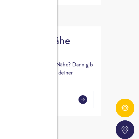
 in deiner Nähe
oSTA Produkt in deiner Nähe? Dann gib
hl ein und Supermärkte in deiner
gezeigt.
i
en
Zutatentracker
Storefinder