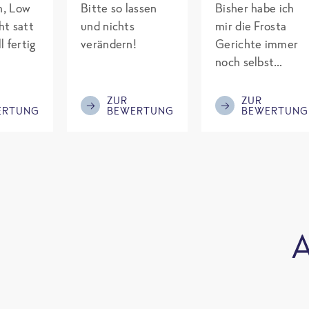
ch, Low
Bitte so lassen
Bisher habe ich
ht satt
und nichts
mir die Frosta
l fertig
verändern!
Gerichte immer
noch selbst
gepimpt mit
Eiweiß. Endlich
ZUR
ZUR
ERTUNG
BEWERTUNG
BEWERTUNG
was fertiges und
nicht so brutal
teuer wie die
Mitbewerber!
Bitte behalten!
A