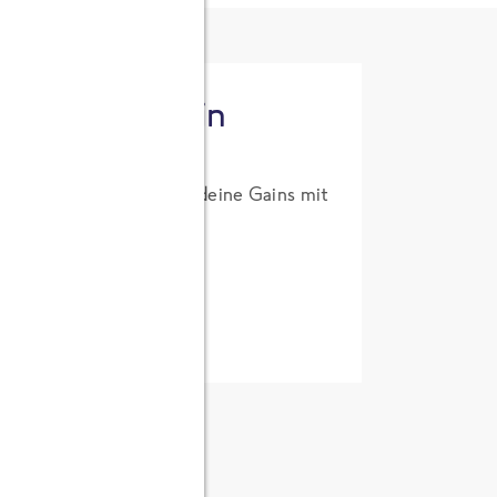
tzt High Protein
um Probierpreis. Hol dir deine Gains mit