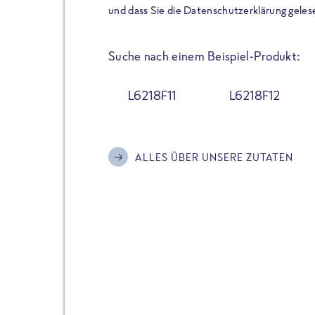
der Extraportion Eiweiß: Bis
und dass Sie die Datenschutzerklärung geles
Zubereitung. Hochwertige Zu
Gerichte schmeckt, ohne P
Suche nach einem Beispiel-Produkt:
Reinheitsgebot. Perfekt für 
und trotzdem nicht auf Genu
L6218F11
L6218F12
Alle Sorten hier im Online 
zu finden.
ALLES ÜBER UNSERE ZUTATEN
JETZT BESTELLEN