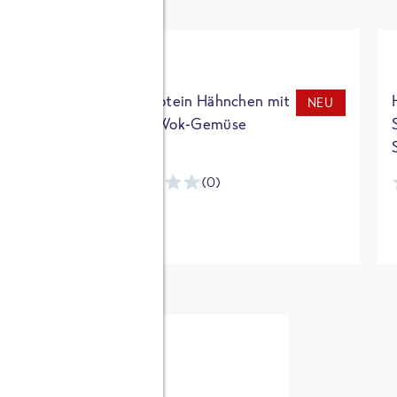
t
High Protein Hähnchen mit
NEU
NEU
Reis & Wok-Gemüse
(0)
ntracker