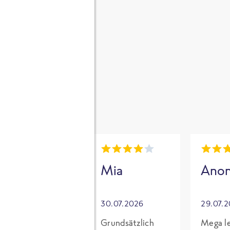
gen
i
Mia
Mia
Ano
30.07.2026
30.07.2026
29.07.
Für mich mit
Grundsätzlich
Mega le