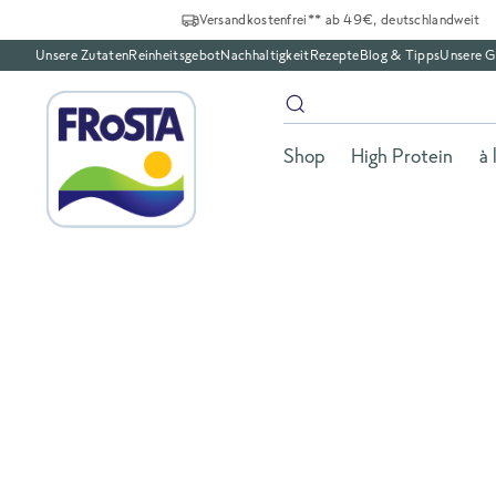
Versandkostenfrei** ab 49€, deutschlandweit
Unsere Zutaten
Reinheitsgebot
Nachhaltigkeit
Rezepte
Blog & Tipps
Unsere G
Shop
High Protein
à 