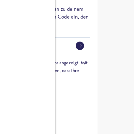
er die Herkunft der Zutaten zu deinem
 einfach den 8-stelligen Code ein, den
ndest.
i
eben
 einer Karte von Google Maps angezeigt. Mit
n Sie sich damit einverstanden, dass Ihre
 werden und dass Sie die
en haben.
E ZUTATEN