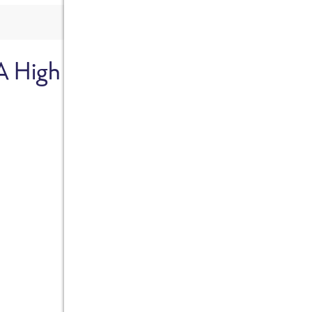
A High
Sicher dir je
Ab sofort gibts die Box z
10%.
Jetzt bestellen