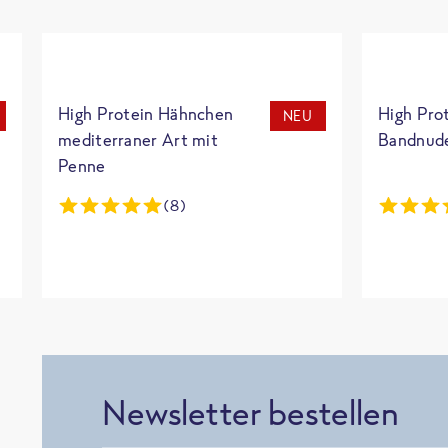
High Protein Hähnchen
High Pro
NEU
mediterraner Art mit
Bandnud
Penne
(8)
Newsletter bestellen