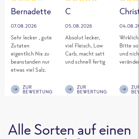
Bernadette
C
Chris
07.08.2026
05.08.2026
04.08.2
Sehr lecker , gute
Absolut lecker,
Wirklich
Zutaten
viel Fleisch, Low
Bitte so
eigentlich Nix zu
Carb, macht satt
und nich
beanstanden nur
und schnell fertig
verände
etwas viel Salz.
ZUR
ZUR
ZU
BEWERTUNG
BEWERTUNG
BE
Alle Sorten auf einen