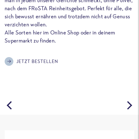
man in jedem unserer Gerichte schmeckt, ohne Pulver,
u
nach dem FRoSTA Reinheitsgebot. Perfekt für alle, die
F
sich bewusst ernähren und trotzdem nicht auf Genuss
a
verzichten wollen.
D
Alle Sorten hier im Online Shop oder in deinem
T
Supermarkt zu finden.
o
G
m
JETZT BESTELLEN
A