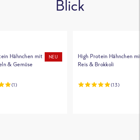
Blick
tein Hähnchen mit
High Protein Hähnchen mi
NEU
eln & Gemüse
Reis & Brokkoli
(1)
(13)