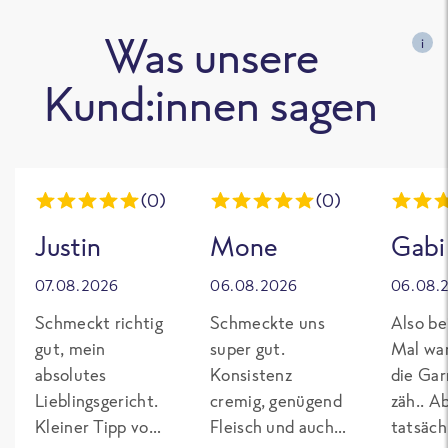
Was unsere
i
Kund:innen sagen
(0)
(0)
Justin
Mone
Gabi
07.08.2026
06.08.2026
06.08.
Schmeckt richtig
Schmeckte uns
Also be
gut, mein
super gut.
Mal wa
absolutes
Konsistenz
die Gar
Lieblingsgericht.
cremig, genügend
zäh.. A
Kleiner Tipp von
Fleisch und auch
tatsäch