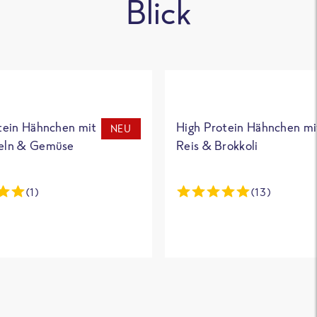
Blick
tein Hähnchen mit
High Protein Hähnchen mi
NEU
eln & Gemüse
Reis & Brokkoli
(1)
(13)