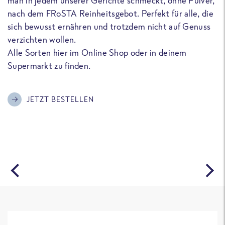
man in jedem unserer Gerichte schmeckt, ohne Pulver,
u
nach dem FRoSTA Reinheitsgebot. Perfekt für alle, die
F
sich bewusst ernähren und trotzdem nicht auf Genuss
a
verzichten wollen.
D
Alle Sorten hier im Online Shop oder in deinem
T
Supermarkt zu finden.
o
G
m
JETZT BESTELLEN
A