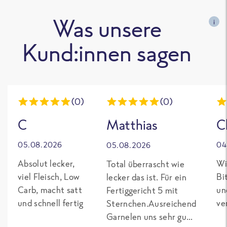
Was unsere
i
Kund:innen sagen
(0)
(0)
C
Matthias
C
05.08.2026
04
05.08.2026
Absolut lecker,
Wi
Total überrascht wie
viel Fleisch, Low
Bi
lecker das ist. Für ein
Carb, macht satt
un
Fertiggericht 5 mit
und schnell fertig
ve
Sternchen.Ausreichend
Garnelen uns sehr gut