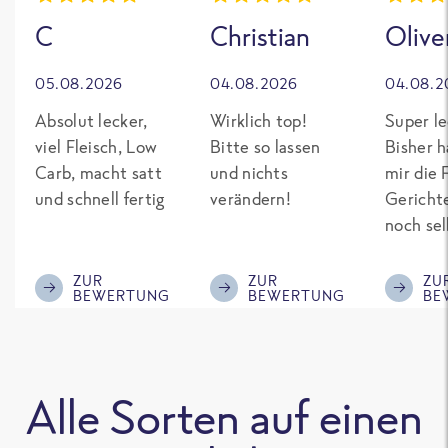
C
Christian
Olive
05.08.2026
04.08.2026
04.08.2
Absolut lecker,
Wirklich top!
Super le
viel Fleisch, Low
Bitte so lassen
Bisher h
Carb, macht satt
und nichts
mir die 
und schnell fertig
verändern!
Gericht
noch sel
gepimpt
Eiweiß. 
ZUR
ZUR
ZU
BEWERTUNG
BEWERTUNG
BE
was fert
nicht so
teuer wi
Mitbewe
Alle Sorten auf einen
Bitte be