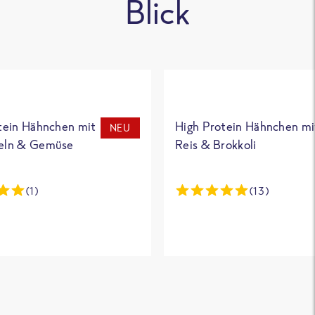
Blick
tein Hähnchen mit
High Protein Hähnchen mi
NEU
eln & Gemüse
Reis & Brokkoli
(1)
(13)