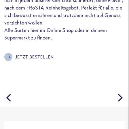
man in jedem unserer Gerichte schmeckt, ohne Pulver,
u
nach dem FRoSTA Reinheitsgebot. Perfekt für alle, die
F
sich bewusst ernähren und trotzdem nicht auf Genuss
a
verzichten wollen.
D
Alle Sorten hier im Online Shop oder in deinem
T
Supermarkt zu finden.
o
G
m
JETZT BESTELLEN
A