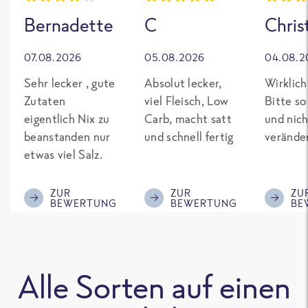
Bernadette
C
Chris
07.08.2026
05.08.2026
04.08.2
Sehr lecker , gute
Absolut lecker,
Wirklich
Zutaten
viel Fleisch, Low
Bitte so
eigentlich Nix zu
Carb, macht satt
und nich
beanstanden nur
und schnell fertig
verände
etwas viel Salz.
ZUR
ZUR
ZU
BEWERTUNG
BEWERTUNG
BE
Alle Sorten auf einen