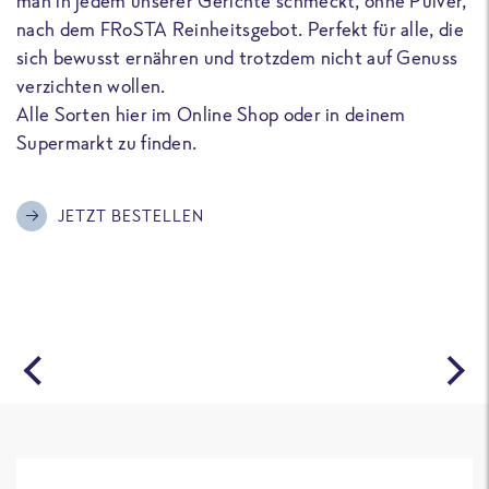
man in jedem unserer Gerichte schmeckt, ohne Pulver,
u
nach dem FRoSTA Reinheitsgebot. Perfekt für alle, die
F
sich bewusst ernähren und trotzdem nicht auf Genuss
a
verzichten wollen.
D
Alle Sorten hier im Online Shop oder in deinem
T
Supermarkt zu finden.
o
G
m
JETZT BESTELLEN
A