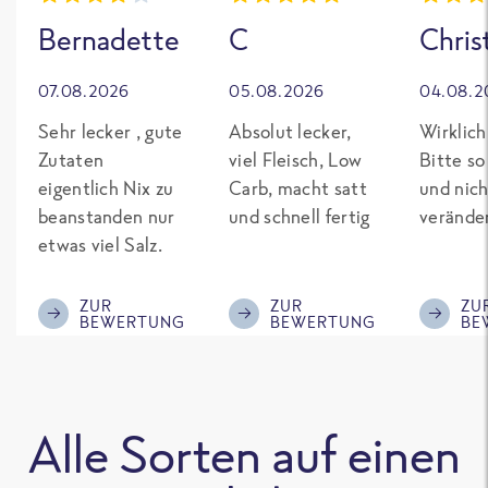
Bernadette
C
Chris
07.08.2026
05.08.2026
04.08.2
Sehr lecker , gute
Absolut lecker,
Wirklich
Zutaten
viel Fleisch, Low
Bitte so
eigentlich Nix zu
Carb, macht satt
und nich
beanstanden nur
und schnell fertig
verände
etwas viel Salz.
ZUR
ZUR
ZU
BEWERTUNG
BEWERTUNG
BE
Alle Sorten auf einen