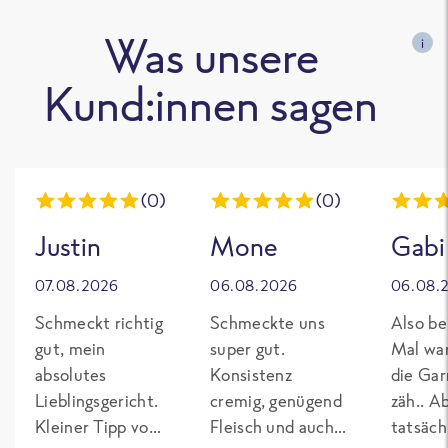
Was unsere
i
Kund:innen sagen
(0)
(0)
Justin
Mone
Gabi
07.08.2026
06.08.2026
06.08.
Schmeckt richtig
Schmeckte uns
Also be
gut, mein
super gut.
Mal wa
absolutes
Konsistenz
die Gar
Lieblingsgericht.
cremig, genügend
zäh.. A
Kleiner Tipp von
Fleisch und auch
tatsäch