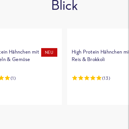
Blick
tein Hähnchen mit
High Protein Hähnchen mi
NEU
eln & Gemüse
Reis & Brokkoli
(1)
(13)