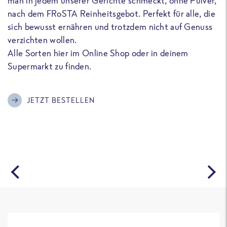
man in jedem unserer Gerichte schmeckt, ohne Pulver,
u
nach dem FRoSTA Reinheitsgebot. Perfekt für alle, die
F
sich bewusst ernähren und trotzdem nicht auf Genuss
a
verzichten wollen.
D
Alle Sorten hier im Online Shop oder in deinem
T
Supermarkt zu finden.
o
G
m
JETZT BESTELLEN
A