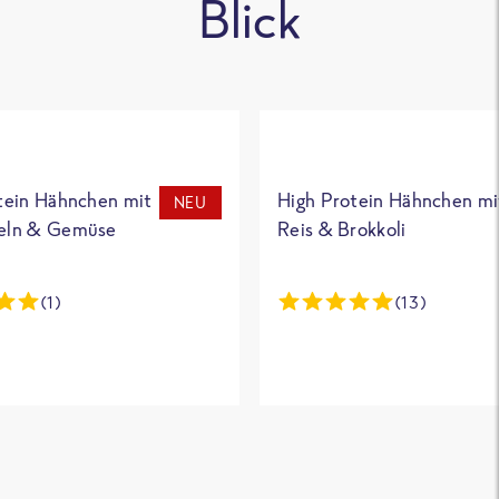
Blick
tein Hähnchen mit
High Protein Hähnchen mi
NEU
eln & Gemüse
Reis & Brokkoli
(1)
(13)