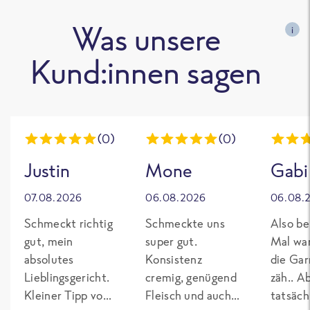
Was unsere
i
Kund:innen sagen
(0)
(0)
Justin
Mone
Gabi
07.08.2026
06.08.2026
06.08.
Schmeckt richtig
Schmeckte uns
Also be
gut, mein
super gut.
Mal wa
absolutes
Konsistenz
die Gar
Lieblingsgericht.
cremig, genügend
zäh.. A
Kleiner Tipp von
Fleisch und auch
tatsäch