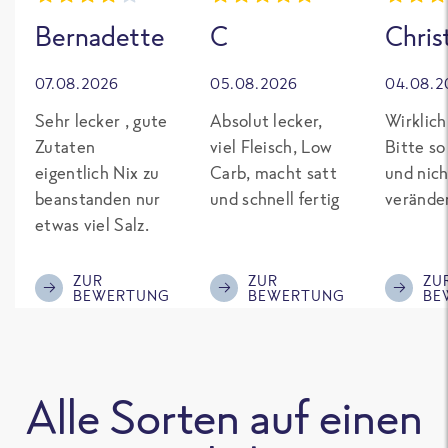
Bernadette
C
Chris
07.08.2026
05.08.2026
04.08.2
Sehr lecker , gute
Absolut lecker,
Wirklich
Zutaten
viel Fleisch, Low
Bitte so
eigentlich Nix zu
Carb, macht satt
und nich
beanstanden nur
und schnell fertig
verände
etwas viel Salz.
ZUR
ZUR
ZU
BEWERTUNG
BEWERTUNG
BE
Alle Sorten auf einen