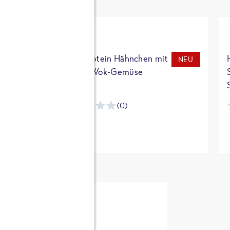
t
High Protein Hähnchen mit
NEU
NEU
Reis & Wok-Gemüse
(0)
ntracker