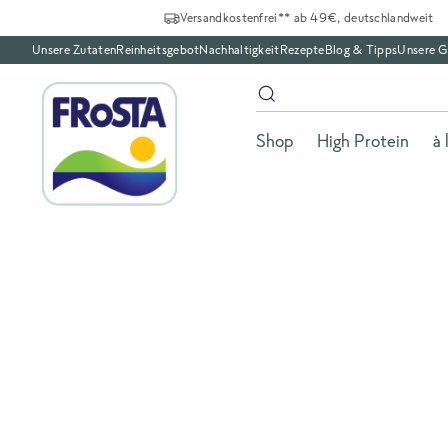
Versandkostenfrei** ab 49€, deutschlandweit
Unsere Zutaten
Reinheitsgebot
Nachhaltigkeit
Rezepte
Blog & Tipps
Unsere G
Shop
High Protein
à 