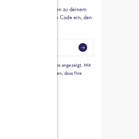
er die Herkunft der Zutaten zu deinem
 einfach den 8-stelligen Code ein, den
ndest.
i
eben
 einer Karte von Google Maps angezeigt. Mit
n Sie sich damit einverstanden, dass Ihre
 werden und dass Sie die
en haben.
E ZUTATEN