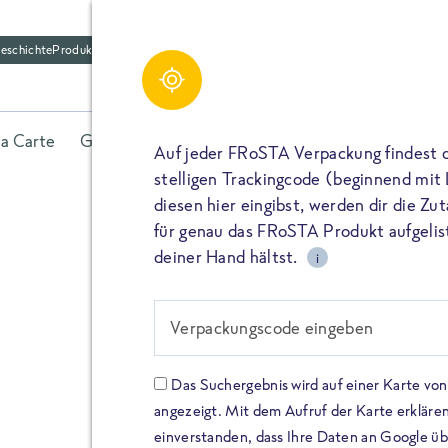
eschichte
Produktfriedhof
la Carte
Gerichte
Fisch
Gemüse
Kräuter
Belieb
Auf jeder FRoSTA Verpackung findest 
stelligen Trackingcode (beginnend mit
diesen hier eingibst, werden dir die Z
für genau das FRoSTA Produkt aufgelist
deiner Hand hältst.
i
FROSTA HIGH PROTEIN
Viel Protei
Verpackungscode eingeben
Keine Zusä
Das Suchergebnis wird auf einer Karte v
angezeigt. Mit dem Aufruf der Karte erklären
Entdecke unsere neuen FRoS
einverstanden, dass Ihre Daten an Google ü