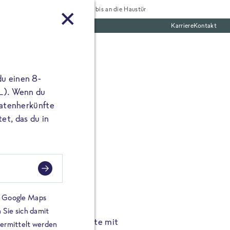
Tiefgekühlt bis an die Haustür
Karriere
Kontakt
te Boxen
du einen 8-
 L). Wenn du
utatenherkünfte
et, das du in
FROSTA À LA CARTE
n.
Hochgenus
tze.
Hause.
on Google Maps
 Sie sich damit
TA High Protein Gerichte mit
Unsere neuen FRoSTA à la
bermittelt werden