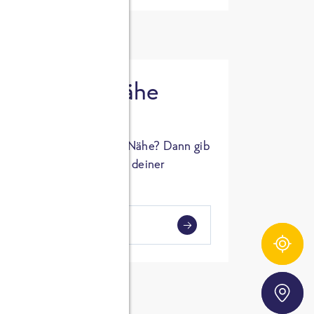
 in deiner Nähe
oSTA Produkt in deiner Nähe? Dann gib
hl ein und Supermärkte in deiner
gezeigt.
i
en
Zutatentracker
Storefinder