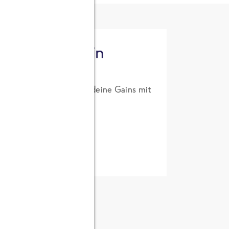
tzt High Protein
um Probierpreis. Hol dir deine Gains mit