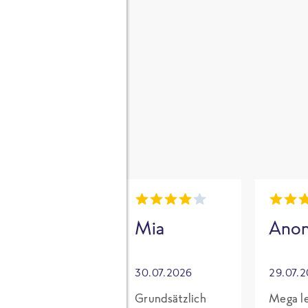
gen
i
Mia
Mia
Ano
30.07.2026
30.07.2026
29.07.
Für mich mit
Grundsätzlich
Mega le