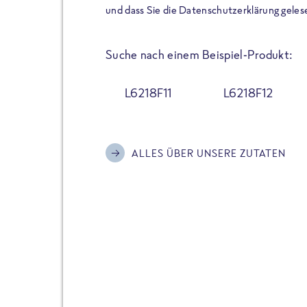
der Extraportion Eiweiß: Bis
und dass Sie die Datenschutzerklärung geles
Zubereitung. Hochwertige Zu
Gerichte schmeckt, ohne P
Suche nach einem Beispiel-Produkt:
Reinheitsgebot. Perfekt für 
und trotzdem nicht auf Genu
L6218F11
L6218F12
Alle Sorten hier im Online 
zu finden.
ALLES ÜBER UNSERE ZUTATEN
JETZT BESTELLEN