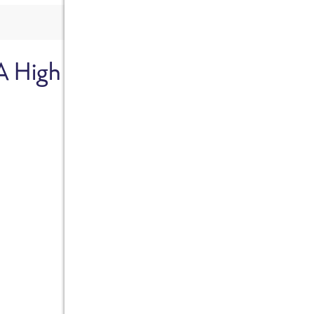
A High
Sicher dir je
Ab sofort gibts die Box z
10%.
Jetzt bestellen