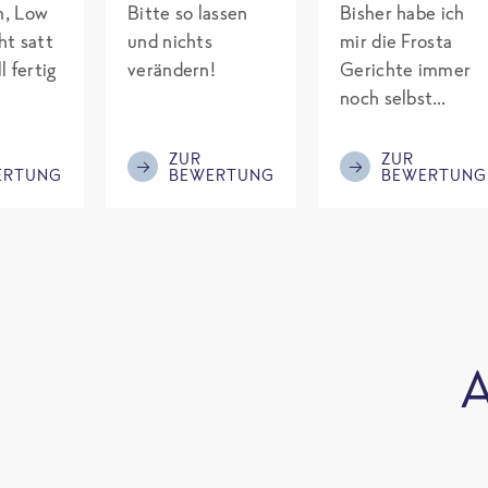
ch, Low
Bitte so lassen
Bisher habe ich
ht satt
und nichts
mir die Frosta
l fertig
verändern!
Gerichte immer
noch selbst
gepimpt mit
Eiweiß. Endlich
ZUR
ZUR
ERTUNG
BEWERTUNG
BEWERTUNG
was fertiges und
nicht so brutal
teuer wie die
Mitbewerber!
Bitte behalten!
A