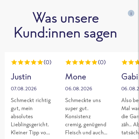
Was unsere
i
Kund:innen sagen
(0)
(0)
Justin
Mone
Gabi
07.08.2026
06.08.2026
06.08.
Schmeckt richtig
Schmeckte uns
Also be
gut, mein
super gut.
Mal wa
absolutes
Konsistenz
die Gar
Lieblingsgericht.
cremig, genügend
zäh.. A
Kleiner Tipp von
Fleisch und auch
tatsäch