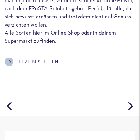
man in jedem unserer Gerichte schmeckt, ohne Pulver,
u
nach dem FRoSTA Reinheitsgebot. Perfekt für alle, die
F
sich bewusst ernähren und trotzdem nicht auf Genuss
a
verzichten wollen.
D
Alle Sorten hier im Online Shop oder in deinem
T
Supermarkt zu finden.
o
G
m
JETZT BESTELLEN
A