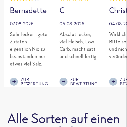
Bernadette
C
Chris
07.08.2026
05.08.2026
04.08.2
Sehr lecker , gute
Absolut lecker,
Wirklich
Zutaten
viel Fleisch, Low
Bitte so
eigentlich Nix zu
Carb, macht satt
und nich
beanstanden nur
und schnell fertig
verände
etwas viel Salz.
ZUR
ZUR
ZU
BEWERTUNG
BEWERTUNG
BE
Alle Sorten auf einen