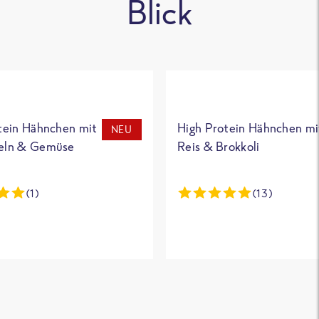
Blick
tein Hähnchen mit
High Protein Hähnchen mi
NEU
eln & Gemüse
Reis & Brokkoli
(1)
(13)