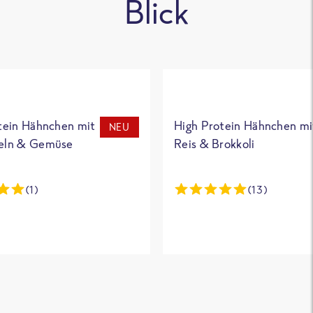
Blick
tein Hähnchen mit
High Protein Hähnchen mi
NEU
eln & Gemüse
Reis & Brokkoli
(1)
(13)