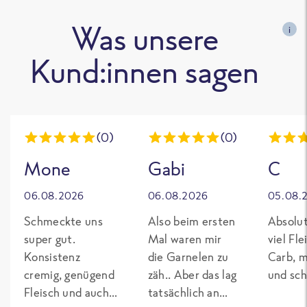
Was unsere
i
Kund:innen sagen
(0)
(0)
Mone
Gabi
C
06.08.2026
06.08.2026
05.08.
Schmeckte uns
Also beim ersten
Absolut
super gut.
Mal waren mir
viel Fl
Konsistenz
die Garnelen zu
Carb, m
cremig, genügend
zäh.. Aber das lag
und sch
Fleisch und auch
tatsächlich an