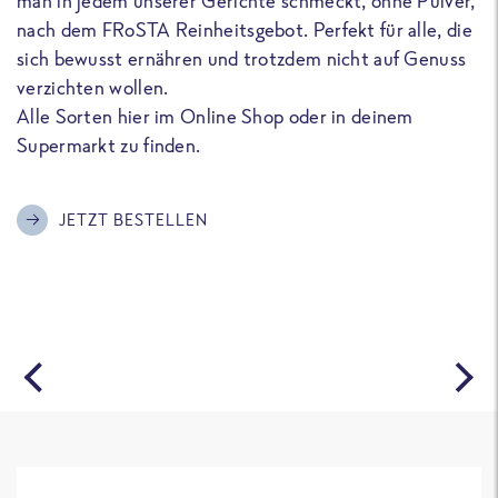
man in jedem unserer Gerichte schmeckt, ohne Pulver,
u
nach dem FRoSTA Reinheitsgebot. Perfekt für alle, die
F
sich bewusst ernähren und trotzdem nicht auf Genuss
a
verzichten wollen.
D
Alle Sorten hier im Online Shop oder in deinem
T
Supermarkt zu finden.
o
G
m
JETZT BESTELLEN
A