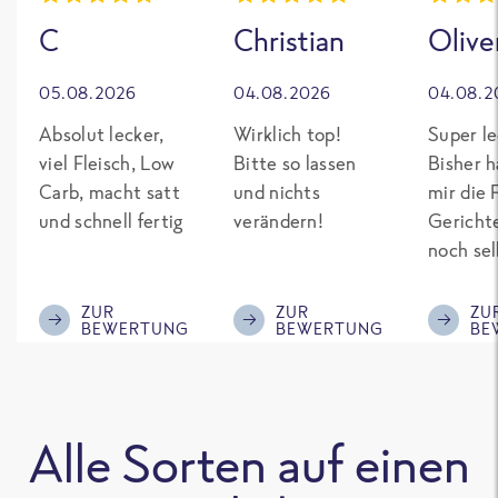
C
Christian
Olive
05.08.2026
04.08.2026
04.08.2
Absolut lecker,
Wirklich top!
Super le
viel Fleisch, Low
Bitte so lassen
Bisher h
Carb, macht satt
und nichts
mir die 
und schnell fertig
verändern!
Gericht
noch sel
gepimpt
Eiweiß. 
ZUR
ZUR
ZU
BEWERTUNG
BEWERTUNG
BE
was fert
nicht so
teuer wi
Mitbewe
Alle Sorten auf einen
Bitte be