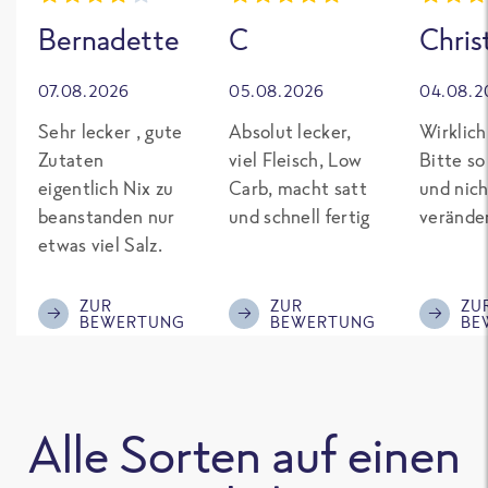
Bernadette
C
Chris
07.08.2026
05.08.2026
04.08.2
Sehr lecker , gute
Absolut lecker,
Wirklich
Zutaten
viel Fleisch, Low
Bitte so
eigentlich Nix zu
Carb, macht satt
und nich
beanstanden nur
und schnell fertig
verände
etwas viel Salz.
ZUR
ZUR
ZU
BEWERTUNG
BEWERTUNG
BE
Alle Sorten auf einen