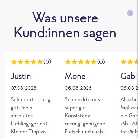
Was unsere
i
Kund:innen sagen
(0)
(0)
Justin
Mone
Gabi
07.08.2026
06.08.2026
06.08.
Schmeckt richtig
Schmeckte uns
Also be
gut, mein
super gut.
Mal wa
absolutes
Konsistenz
die Gar
Lieblingsgericht.
cremig, genügend
zäh.. A
Kleiner Tipp von
Fleisch und auch
tatsäch