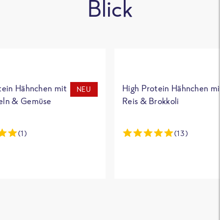
Blick
tein Hähnchen mit
High Protein Hähnchen mi
NEU
eln & Gemüse
Reis & Brokkoli
(1)
(13)