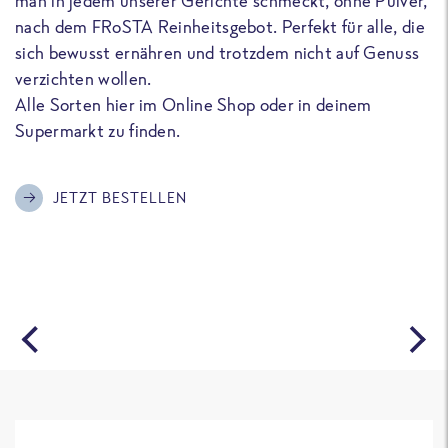
man in jedem unserer Gerichte schmeckt, ohne Pulver,
u
nach dem FRoSTA Reinheitsgebot. Perfekt für alle, die
F
sich bewusst ernähren und trotzdem nicht auf Genuss
a
verzichten wollen.
D
Alle Sorten hier im Online Shop oder in deinem
T
Supermarkt zu finden.
o
G
m
JETZT BESTELLEN
A