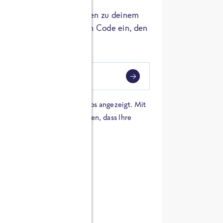
er die Herkunft der Zutaten zu deinem
 einfach den 8-stelligen Code ein, den
ndest.
i
eben
 einer Karte von Google Maps angezeigt. Mit
n Sie sich damit einverstanden, dass Ihre
 werden und dass Sie die
en haben.
E ZUTATEN