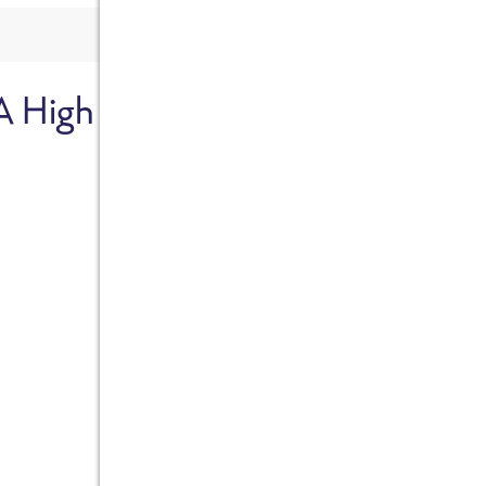
A High
Sicher dir je
Ab sofort gibts die Box z
10%.
Jetzt bestellen