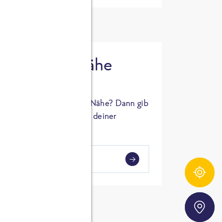
 in deiner Nähe
oSTA Produkt in deiner Nähe? Dann gib
hl ein und Supermärkte in deiner
gezeigt.
i
en
Zutatentracker
Storefinder