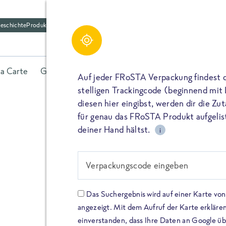
eschichte
Produktfriedhof
la Carte
Gerichte
Fisch
Gemüse
Kräuter
Belieb
Auf jeder FRoSTA Verpackung findest 
stelligen Trackingcode (beginnend mit
diesen hier eingibst, werden dir die Z
für genau das FRoSTA Produkt aufgelist
deiner Hand hältst.
i
FROSTA HIGH PROTEIN
Viel Protei
Verpackungscode eingeben
Keine Zusä
Das Suchergebnis wird auf einer Karte v
angezeigt. Mit dem Aufruf der Karte erklären
Entdecke unsere neuen FRoS
einverstanden, dass Ihre Daten an Google ü