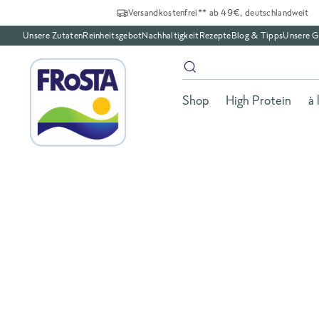
Versandkostenfrei** ab 49€, deutschlandweit
Unsere Zutaten
Reinheitsgebot
Nachhaltigkeit
Rezepte
Blog & Tipps
Unsere G
Shop
High Protein
à 