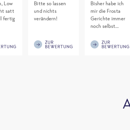
ch, Low
Bitte so lassen
Bisher habe ich
ht satt
und nichts
mir die Frosta
l fertig
verändern!
Gerichte immer
noch selbst
gepimpt mit
Eiweiß. Endlich
ZUR
ZUR
ERTUNG
BEWERTUNG
BEWERTUNG
was fertiges und
nicht so brutal
teuer wie die
Mitbewerber!
Bitte behalten!
A