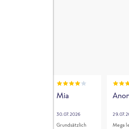
gen
i
Mia
Mia
Ano
30.07.2026
30.07.2026
29.07.
Für mich mit
Grundsätzlich
Mega le