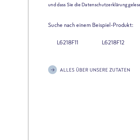
der Extraportion Eiweiß: Bis
und dass Sie die Datenschutzerklärung geles
Zubereitung. Hochwertige Zu
Gerichte schmeckt, ohne P
Suche nach einem Beispiel-Produkt:
Reinheitsgebot. Perfekt für 
und trotzdem nicht auf Genu
L6218F11
L6218F12
Alle Sorten hier im Online 
zu finden.
ALLES ÜBER UNSERE ZUTATEN
JETZT BESTELLEN