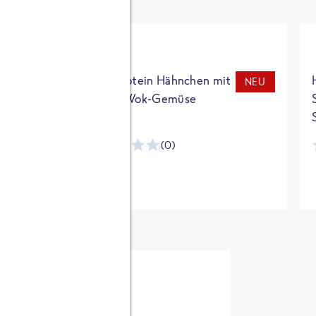
t
High Protein Hähnchen mit
NEU
NEU
Reis & Wok-Gemüse
(0)
ntracker