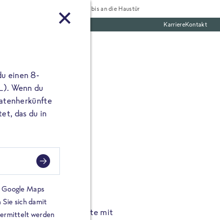
Tiefgekühlt bis an die Haustür
Karriere
Kontakt
te Boxen
du einen 8-
 L). Wenn du
utatenherkünfte
et, das du in
FROSTA À LA CARTE
n.
Hochgenus
tze.
Hause.
on Google Maps
 Sie sich damit
TA High Protein Gerichte mit
Unsere neuen FRoSTA à la
bermittelt werden