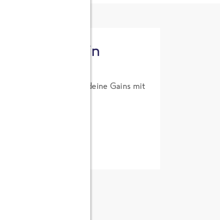
tzt High Protein
um Probierpreis. Hol dir deine Gains mit