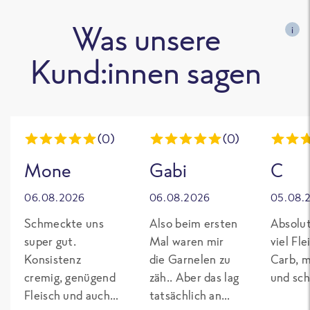
Was unsere
i
Kund:innen sagen
(0)
(0)
Mone
Gabi
C
06.08.2026
06.08.2026
05.08.
Schmeckte uns
Also beim ersten
Absolut
super gut.
Mal waren mir
viel Fl
Konsistenz
die Garnelen zu
Carb, m
cremig, genügend
zäh.. Aber das lag
und sch
Fleisch und auch
tatsächlich an