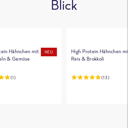
Blick
tein Hähnchen mit
High Protein Hähnchen mi
NEU
eln & Gemüse
Reis & Brokkoli
(1)
(13)