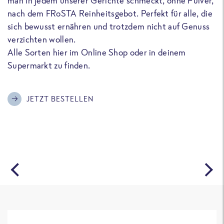
man in jedem unserer Gerichte schmeckt, ohne Pulver,
u
nach dem FRoSTA Reinheitsgebot. Perfekt für alle, die
F
sich bewusst ernähren und trotzdem nicht auf Genuss
a
verzichten wollen.
D
Alle Sorten hier im Online Shop oder in deinem
T
Supermarkt zu finden.
o
G
m
JETZT BESTELLEN
A