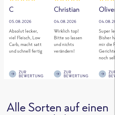
C
Christian
Olive
05.08.2026
04.08.2026
04.08.2
Absolut lecker,
Wirklich top!
Super le
viel Fleisch, Low
Bitte so lassen
Bisher h
Carb, macht satt
und nichts
mir die 
und schnell fertig
verändern!
Gericht
noch sel
gepimpt
Eiweiß. 
ZUR
ZUR
ZU
BEWERTUNG
BEWERTUNG
BE
was fert
nicht so
teuer wi
Mitbewe
Alle Sorten auf einen
Bitte be