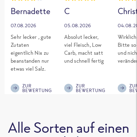
Bernadette
C
Chris
07.08.2026
05.08.2026
04.08.2
Sehr lecker , gute
Absolut lecker,
Wirklich
Zutaten
viel Fleisch, Low
Bitte so
eigentlich Nix zu
Carb, macht satt
und nich
beanstanden nur
und schnell fertig
verände
etwas viel Salz.
ZUR
ZUR
ZU
BEWERTUNG
BEWERTUNG
BE
Alle Sorten auf einen