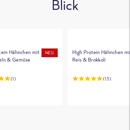
Blick
tein Hähnchen mit
High Protein Hähnchen mi
NEU
eln & Gemüse
Reis & Brokkoli
(1)
(13)