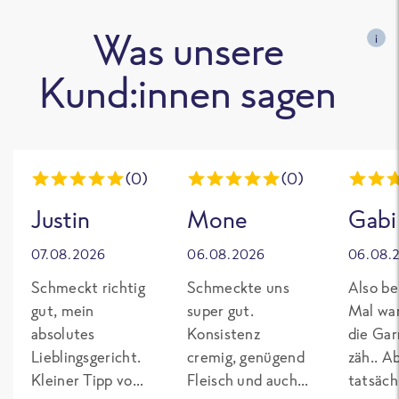
Was unsere
i
Kund:innen sagen
(0)
(0)
Justin
Mone
Gabi
07.08.2026
06.08.2026
06.08.
Schmeckt richtig
Schmeckte uns
Also be
gut, mein
super gut.
Mal wa
absolutes
Konsistenz
die Gar
Lieblingsgericht.
cremig, genügend
zäh.. A
Kleiner Tipp von
Fleisch und auch
tatsäch