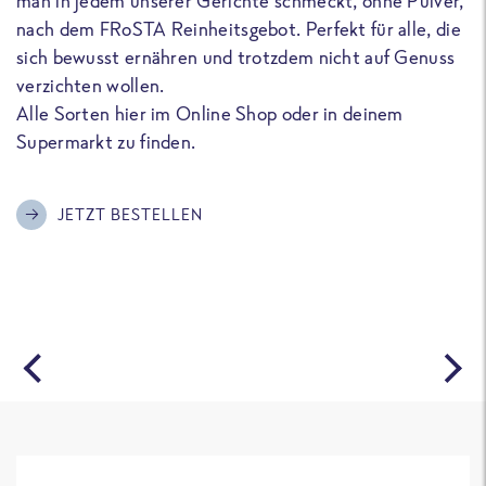
man in jedem unserer Gerichte schmeckt, ohne Pulver,
u
nach dem FRoSTA Reinheitsgebot. Perfekt für alle, die
F
sich bewusst ernähren und trotzdem nicht auf Genuss
a
verzichten wollen.
D
Alle Sorten hier im Online Shop oder in deinem
T
Supermarkt zu finden.
o
G
m
JETZT BESTELLEN
A