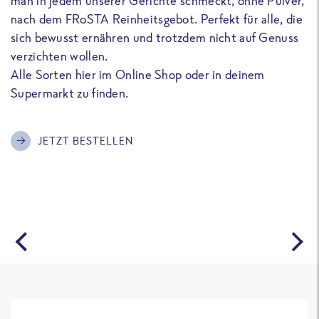
man in jedem unserer Gerichte schmeckt, ohne Pulver,
u
nach dem FRoSTA Reinheitsgebot. Perfekt für alle, die
F
sich bewusst ernähren und trotzdem nicht auf Genuss
a
verzichten wollen.
D
Alle Sorten hier im Online Shop oder in deinem
T
Supermarkt zu finden.
o
G
m
JETZT BESTELLEN
A