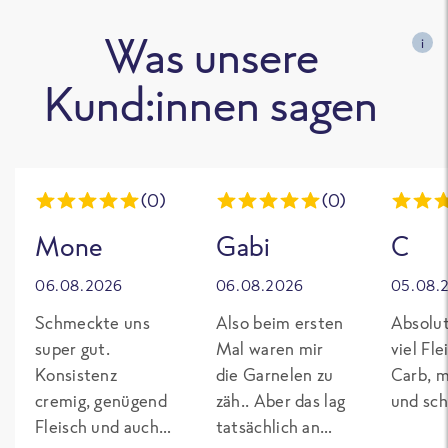
Was unsere
i
Kund:innen sagen
(0)
(0)
Mone
Gabi
C
06.08.2026
06.08.2026
05.08.
Schmeckte uns
Also beim ersten
Absolut
super gut.
Mal waren mir
viel Fl
Konsistenz
die Garnelen zu
Carb, m
cremig, genügend
zäh.. Aber das lag
und sch
Fleisch und auch
tatsächlich an