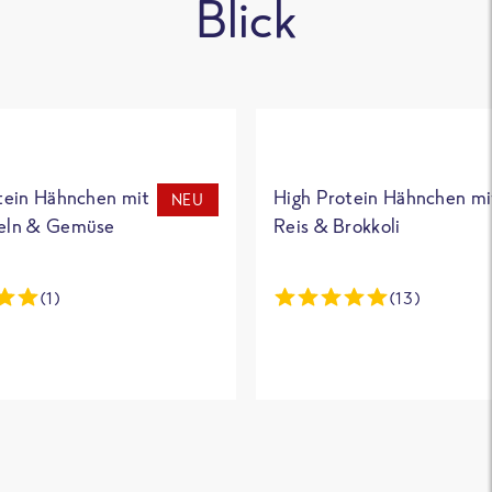
Blick
tein Hähnchen mit
High Protein Hähnchen mi
NEU
eln & Gemüse
Reis & Brokkoli
(1)
(13)