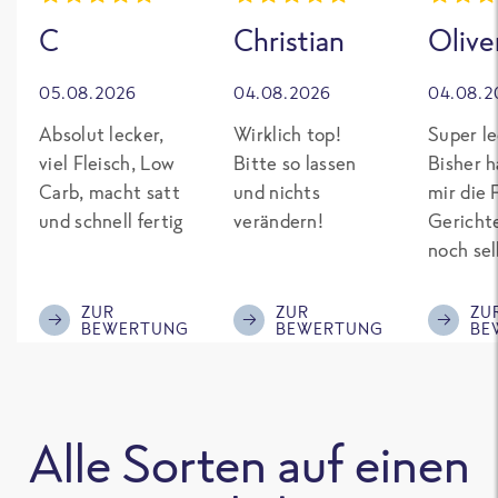
C
Christian
Olive
05.08.2026
04.08.2026
04.08.2
Absolut lecker,
Wirklich top!
Super le
viel Fleisch, Low
Bitte so lassen
Bisher h
Carb, macht satt
und nichts
mir die 
und schnell fertig
verändern!
Gericht
noch sel
gepimpt
Eiweiß. 
ZUR
ZUR
ZU
BEWERTUNG
BEWERTUNG
BE
was fert
nicht so
teuer wi
Mitbewe
Alle Sorten auf einen
Bitte be