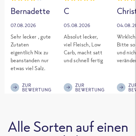
Bernadette
C
Chris
07.08.2026
05.08.2026
04.08.2
Sehr lecker , gute
Absolut lecker,
Wirklich
Zutaten
viel Fleisch, Low
Bitte so
eigentlich Nix zu
Carb, macht satt
und nich
beanstanden nur
und schnell fertig
verände
etwas viel Salz.
ZUR
ZUR
ZU
BEWERTUNG
BEWERTUNG
BE
Alle Sorten auf einen