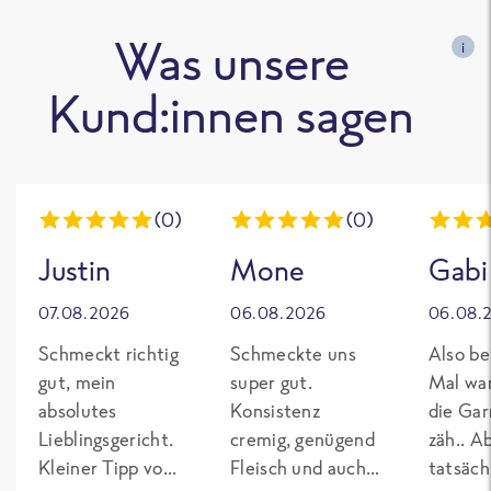
Was unsere
i
Kund:innen sagen
(0)
(0)
Justin
Mone
Gabi
07.08.2026
06.08.2026
06.08.
Schmeckt richtig
Schmeckte uns
Also be
gut, mein
super gut.
Mal wa
absolutes
Konsistenz
die Gar
Lieblingsgericht.
cremig, genügend
zäh.. A
Kleiner Tipp von
Fleisch und auch
tatsäch