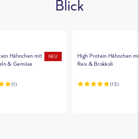
Blick
tein Hähnchen mit
High Protein Hähnchen mi
NEU
eln & Gemüse
Reis & Brokkoli
(1)
(13)