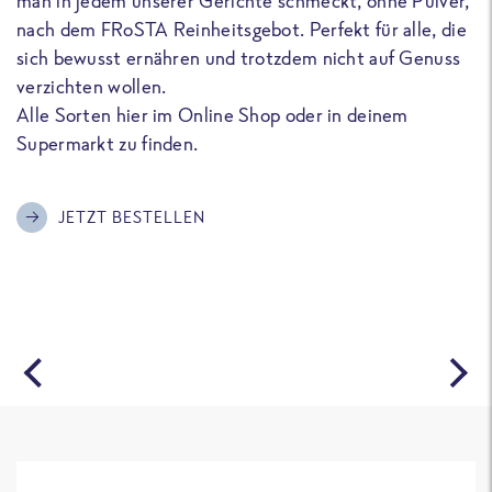
man in jedem unserer Gerichte schmeckt, ohne Pulver,
u
nach dem FRoSTA Reinheitsgebot. Perfekt für alle, die
F
sich bewusst ernähren und trotzdem nicht auf Genuss
a
verzichten wollen.
D
Alle Sorten hier im Online Shop oder in deinem
T
Supermarkt zu finden.
o
G
m
JETZT BESTELLEN
A